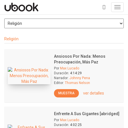
Toggl
navig
+
Religión
Ansiosos Por Nada: Menos
Preocupación, Más Paz
Por
Max Lucado
Duración:
4:14:29
Narrador:
Johnny Pena
Editor:
Thomas Nelson
ver detalles
MUESTRA
Enfrente A Sus Gigantes [abridged]
Por
Max Lucado
Duración:
4:02:25