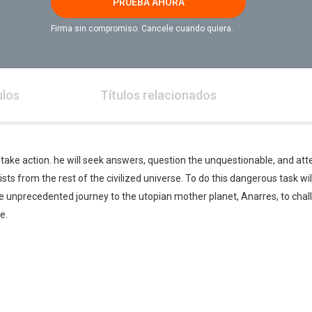
PRUEBA AHORA
Firma sin compromiso. Cancele cuando quiera.
ulos
Títulos relacionados
to take action. he will seek answers, question the unquestionable, and at
ists from the rest of the civilized universe. To do this dangerous task wi
e unprecedented journey to the utopian mother planet, Anarres, to chall
e.