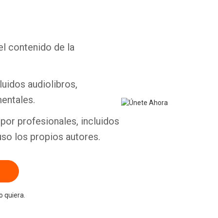
el contenido de la
Whatsapp
Facebook
Twitter
E-mail
luidos audiolibros,
entales.
por profesionales, incluidos
uso los propios autores.
 quiera.