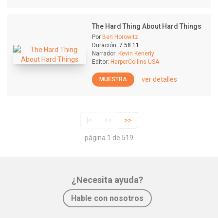
The Hard Thing About Hard Things
Por
Ben Horowitz
Duración:
7:58:11
Narrador:
Kevin Kenerly
Editor:
HarperCollins USA
ver detalles
MUESTRA
|<
<<
>>
página 1 de 519
¿Necesita ayuda?
Hable con nosotros