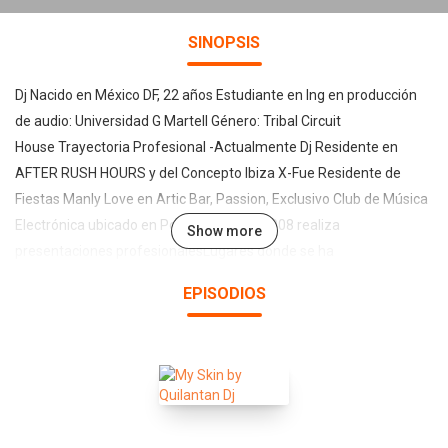
SINOPSIS
Dj Nacido en México DF, 22 años Estudiante en Ing en producción
de audio: Universidad G Martell Género: Tribal Circuit
House Trayectoria Profesional -Actualmente Dj Residente en
AFTER RUSH HOURS y del Concepto Ibiza X-Fue Residente de
Fiestas Manly Love en Artic Bar, Passion, Exclusivo Club de Música
Electrónica ubicado en Polanco -Desde 2008 realiza
Show more
presentaciones profesionalesLugares donde se ha
presentado:***Living Club, DF.; Heaven Queretaro, Queretaro;
EPISODIOS
Oxygen, Cuernavaca; Neon, Zona Rosa; Baja Junkie,Cabo San
Lucas ; AFTER RUSHHOURS,D.F., Zona Rosa;GLIFE, Ciudad Juarez;
Karlota Shock, Los Reyes; PK Club, D.F., Zona Rosa; Rouge
Texcoco,Texcoco; Hipico Natura, Queretaro; VG Club, San Luis
Potosi; Artic Bar, Condesa; Duo Club,Satelite; La casa del dictador,
Cuernavaca Morelos; Ibiza X Pool,Concepto de fiestas; Manly Love