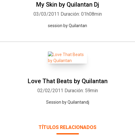
Articbar, D.F., Condesa; Kimerah, Cuatitlan Izcalli; Passion, D.F. ,
My Skin by Quilantan Dj
Polanco; El Chango, Cuatitlan Izcalli; Liverpool 100,D.F., Zona Rosa;
03/03/2011
Duración: 01h08min
Colors, D.F., Zona Rosa; Bar 42, D.F., Zona Rosa; Papi Fun Bar, D.F.,
session by Quilantan
Zona Rosa; Play Condesa,D.F., Condesa; Gravity house (after
hours) ,D.F., Condesa; Planta Alta, D.F. Centro Histórico; Paraizzo
21,Concepto de fiestas ***
Love That Beats by Quilantan
02/02/2011
Duración: 59min
Session by Quilantandj
TÍTULOS RELACIONADOS