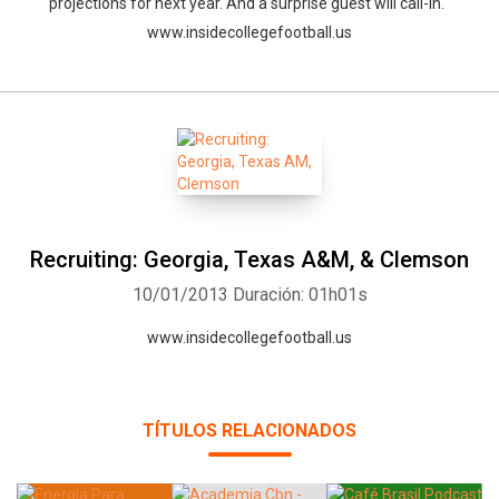
projections for next year. And a surprise guest will call-in.
www.insidecollegefootball.us
Whatsapp
Facebook
Twitter
E-mail
Recruiting: Georgia, Texas A&M, & Clemson
10/01/2013
Duración: 01h01s
www.insidecollegefootball.us
TÍTULOS RELACIONADOS