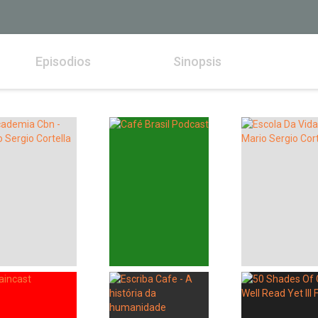
Episodios
Sinopsis