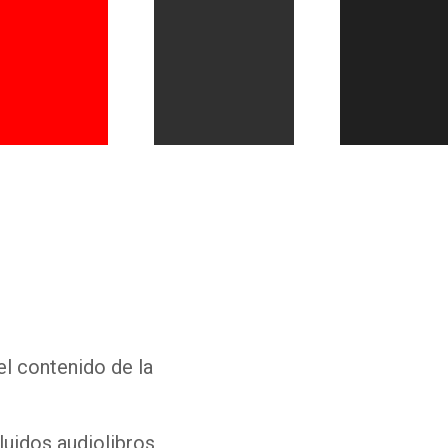
Whatsapp
Facebook
Twitter
E-mail
el contenido de la
luidos audiolibros,