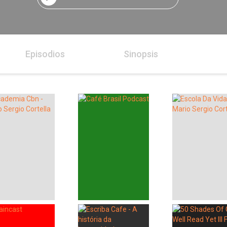
Episodios
Sinopsis