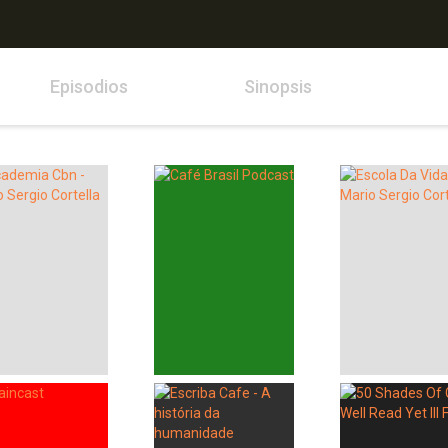
Episodios
Sinopsis