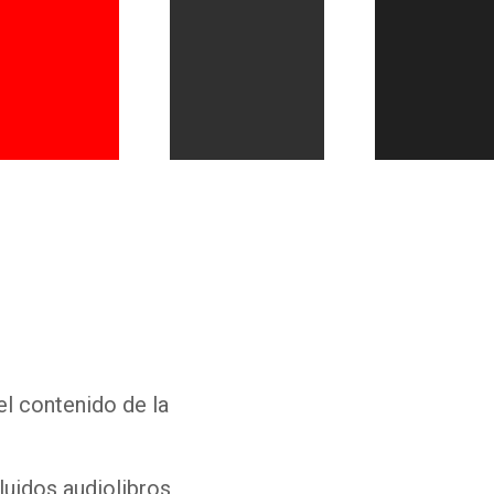
Whatsapp
Facebook
Twitter
E-mail
el contenido de la
luidos audiolibros,