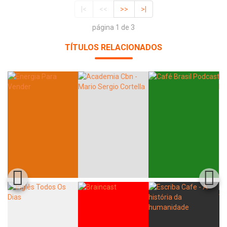
|<
<<
>>
>|
página 1 de 3
TÍTULOS RELACIONADOS