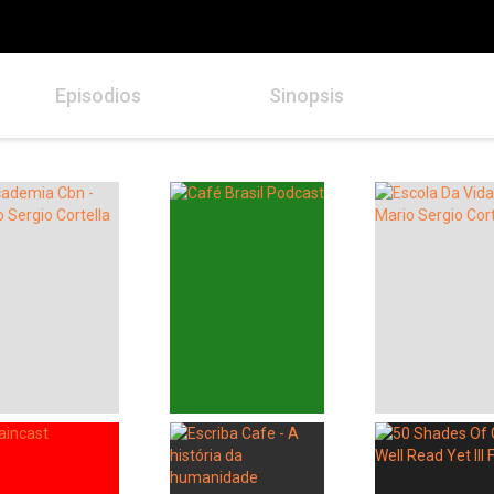
Episodios
Sinopsis