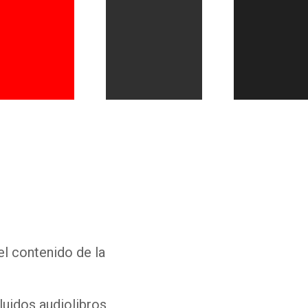
Whatsapp
Facebook
Twitter
E-mail
el contenido de la
luidos audiolibros,