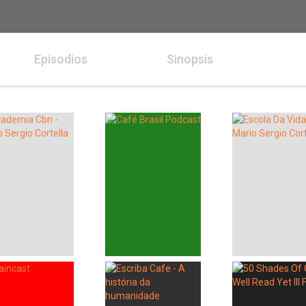
Episodios
Sinopsis