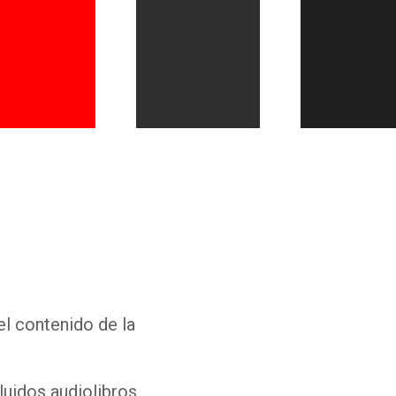
Whatsapp
Facebook
Twitter
E-mail
el contenido de la
luidos audiolibros,