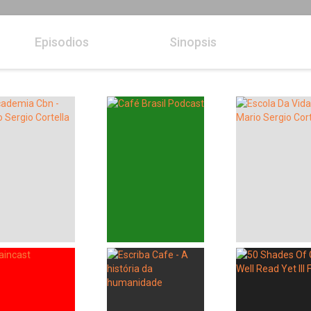
Episodios
Sinopsis