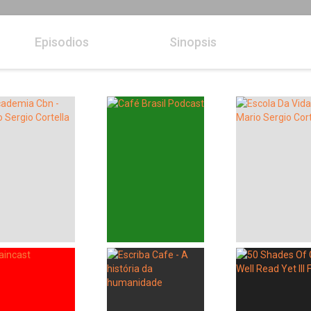
Episodios
Sinopsis