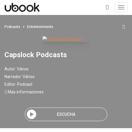
Toggl
navig
+
Podcasts
Entretenimiento
Capslock Podcasts
Autor:
Vários
Narrador:
Vários
Editor:
Podcast
Mas informaciones
ESCUCHA