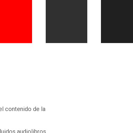
Whatsapp
Facebook
Twitter
E-mail
el contenido de la
luidos audiolibros,