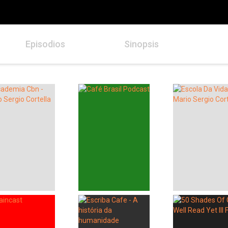
Episodios
Sinopsis