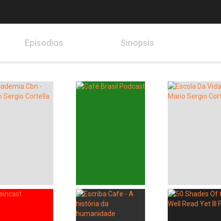
Episodios
Sinopsis