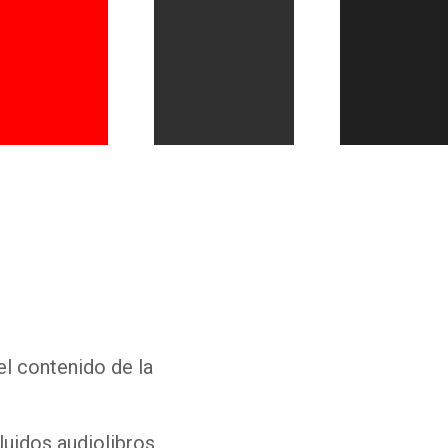
Whatsapp
Facebook
Twitter
E-mail
el contenido de la
luidos audiolibros,