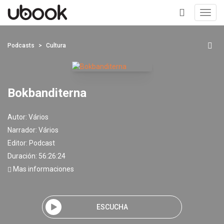
Toggl
navig
+
Podcasts
Cultura
Bokbanditerna
Autor:
Vários
Narrador:
Vários
Editor:
Podcast
Duración: 56:26:24
Mas informaciones
ESCUCHA