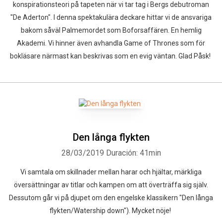
konspirationsteori på tapeten när vi tar tag i Bergs debutroman
"De Aderton". I denna spektakulära deckare hittar vi de ansvariga
bakom såväl Palmemordet som Boforsaffären. En hemlig
Whatsapp
Facebook
Twitter
E-mail
Akademi. Vi hinner även avhandla Game of Thrones som för
bokläsare närmast kan beskrivas som en evig väntan. Glad Påsk!
Den långa flykten
28/03/2019
Duración: 41min
Vi samtala om skillnader mellan harar och hjältar, märkliga
översättningar av titlar och kampen om att överträffa sig själv.
Dessutom går vi på djupet om den engelske klassikern "Den långa
flykten/Watership down"). Mycket nöje!