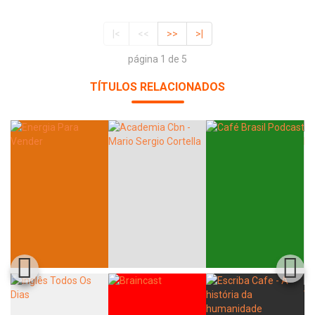
|<
<<
>>
>|
página 1 de 5
TÍTULOS RELACIONADOS