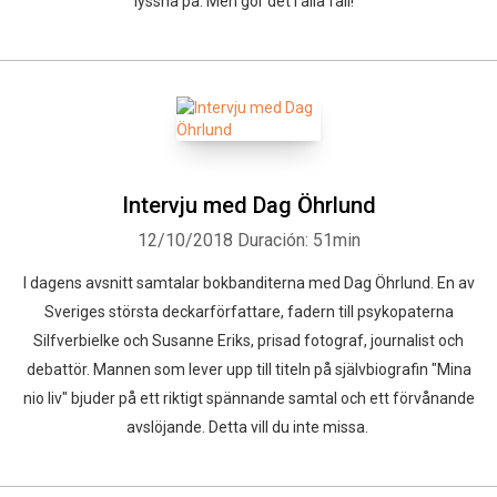
lyssna på. Men gör det i alla fall!
Intervju med Dag Öhrlund
12/10/2018
Duración: 51min
I dagens avsnitt samtalar bokbanditerna med Dag Öhrlund. En av
Sveriges största deckarförfattare, fadern till psykopaterna
Silfverbielke och Susanne Eriks, prisad fotograf, journalist och
debattör. Mannen som lever upp till titeln på självbiografin "Mina
nio liv" bjuder på ett riktigt spännande samtal och ett förvånande
avslöjande. Detta vill du inte missa.