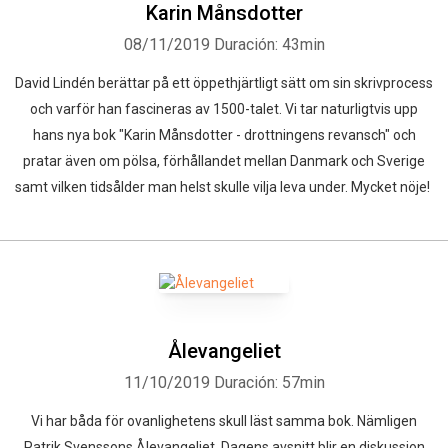
Karin Månsdotter
08/11/2019
Duración: 43min
David Lindén berättar på ett öppethjärtligt sätt om sin skrivprocess
och varför han fascineras av 1500-talet. Vi tar naturligtvis upp
hans nya bok "Karin Månsdotter - drottningens revansch" och
pratar även om pölsa, förhållandet mellan Danmark och Sverige
samt vilken tidsålder man helst skulle vilja leva under. Mycket nöje!
Ålevangeliet
11/10/2019
Duración: 57min
Vi har båda för ovanlighetens skull läst samma bok. Nämligen
Patrik Svenssons Ålevangeliet. Dagens avsnitt blir en diskussion