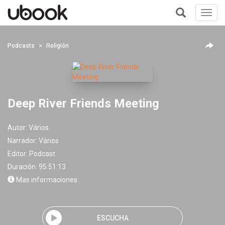
Toggl
navig
+
Podcasts
Religión
Deep River Friends Meeting
Autor:
Vários
Narrador:
Vários
Editor:
Podcast
Duración: 95:51:13
Mas informaciones
ESCUCHA