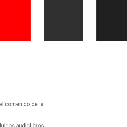
Whatsapp
Facebook
Twitter
E-mail
el contenido de la
luidos audiolibros,