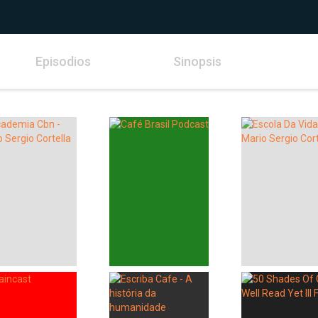
Episodios
Sinopsis