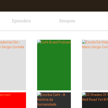
Episodios
Sinopsis