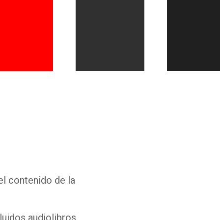
Whatsapp
Facebook
Twitter
E-mail
el contenido de la
luidos audiolibros,