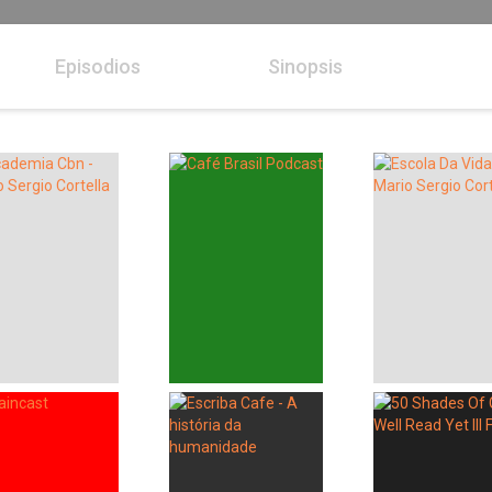
Episodios
Sinopsis