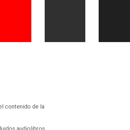
Whatsapp
Facebook
Twitter
E-mail
el contenido de la
luidos audiolibros,