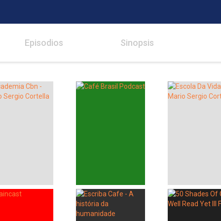
Episodios
Sinopsis