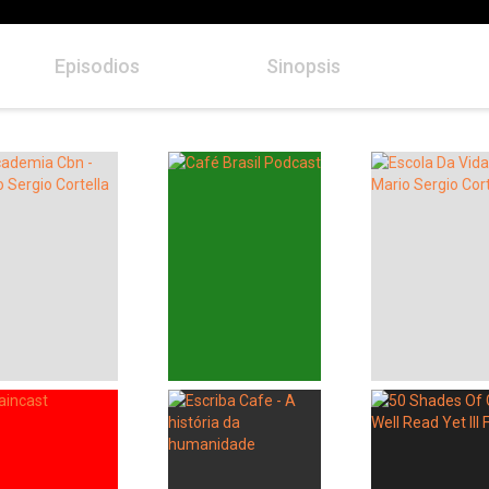
Episodios
Sinopsis