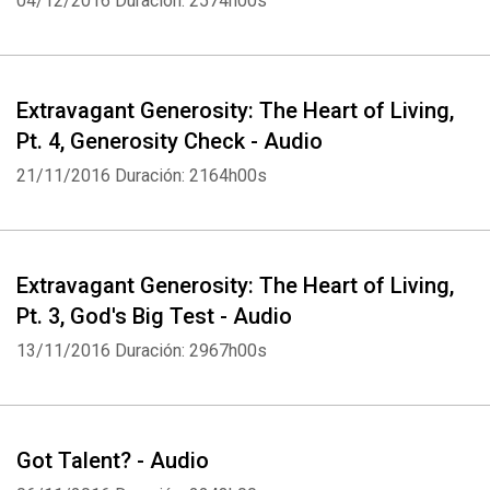
04/12/2016
Duración: 2574h00s
Extravagant Generosity: The Heart of Living,
Whatsapp
Facebook
Twitter
E-mail
Pt. 4, Generosity Check - Audio
21/11/2016
Duración: 2164h00s
Extravagant Generosity: The Heart of Living,
Pt. 3, God's Big Test - Audio
13/11/2016
Duración: 2967h00s
Got Talent? - Audio