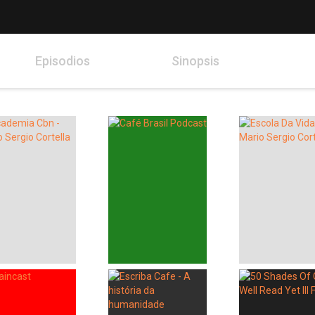
Episodios
Sinopsis