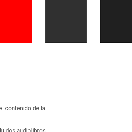
Whatsapp
Facebook
Twitter
E-mail
el contenido de la
luidos audiolibros,