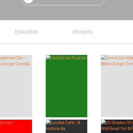
Episodios
Sinopsis