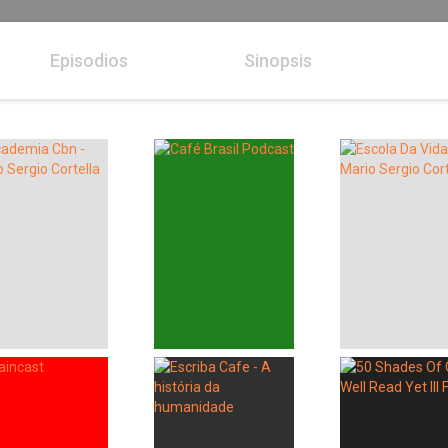
Episodios
Sinopsis