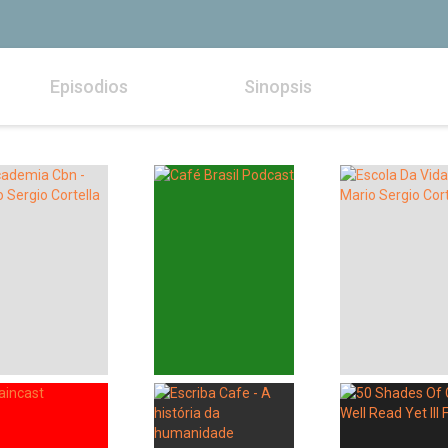
Episodios
Sinopsis