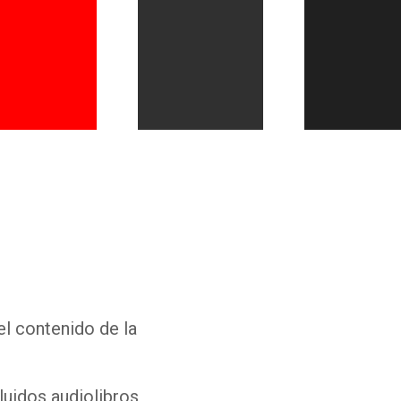
Whatsapp
Facebook
Twitter
E-mail
el contenido de la
luidos audiolibros,