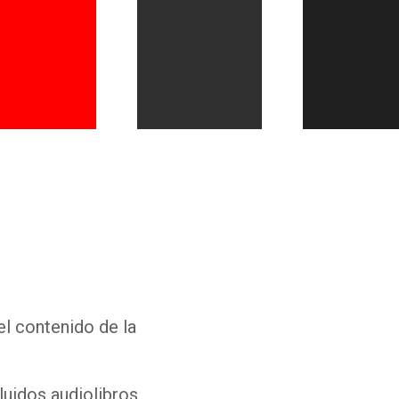
Whatsapp
Facebook
Twitter
E-mail
el contenido de la
luidos audiolibros,