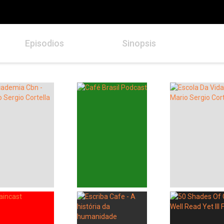
Episodios
Sinopsis