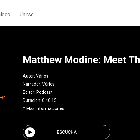
álogo
Unirse
Matthew Modine: Meet Th
Autor:
Vários
Narrador:
Vários
Editor:
Podcast
Duración: 0:40:15
Mas informaciones
ESCUCHA