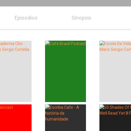
Episodios
Sinopsis