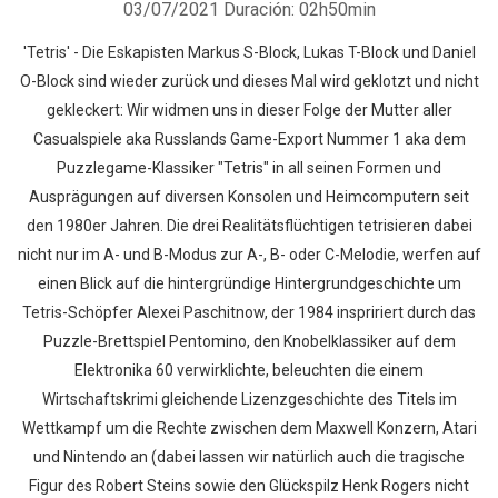
03/07/2021
Duración: 02h50min
'Tetris' - Die Eskapisten Markus S-Block, Lukas T-Block und Daniel
O-Block sind wieder zurück und dieses Mal wird geklotzt und nicht
gekleckert: Wir widmen uns in dieser Folge der Mutter aller
Casualspiele aka Russlands Game-Export Nummer 1 aka dem
Puzzlegame-Klassiker "Tetris" in all seinen Formen und
Ausprägungen auf diversen Konsolen und Heimcomputern seit
den 1980er Jahren. Die drei Realitätsflüchtigen tetrisieren dabei
nicht nur im A- und B-Modus zur A-, B- oder C-Melodie, werfen auf
einen Blick auf die hintergründige Hintergrundgeschichte um
Tetris-Schöpfer Alexei Paschitnow, der 1984 inspririert durch das
Puzzle-Brettspiel Pentomino, den Knobelklassiker auf dem
Elektronika 60 verwirklichte, beleuchten die einem
Wirtschaftskrimi gleichende Lizenzgeschichte des Titels im
Wettkampf um die Rechte zwischen dem Maxwell Konzern, Atari
und Nintendo an (dabei lassen wir natürlich auch die tragische
Figur des Robert Steins sowie den Glückspilz Henk Rogers nicht