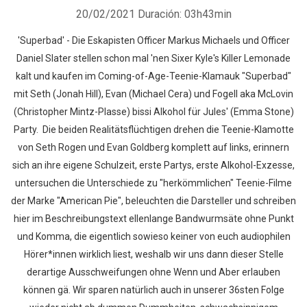
20/02/2021
Duración: 03h43min
'Superbad' - Die Eskapisten Officer Markus Michaels und Officer
Daniel Slater stellen schon mal 'nen Sixer Kyle's Killer Lemonade
kalt und kaufen im Coming-of-Age-Teenie-Klamauk "Superbad"
mit Seth (Jonah Hill), Evan (Michael Cera) und Fogell aka McLovin
(Christopher Mintz-Plasse) bissi Alkohol für Jules' (Emma Stone)
Party. Die beiden Realitätsflüchtigen drehen die Teenie-Klamotte
von Seth Rogen und Evan Goldberg komplett auf links, erinnern
sich an ihre eigene Schulzeit, erste Partys, erste Alkohol-Exzesse,
untersuchen die Unterschiede zu "herkömmlichen" Teenie-Filme
der Marke "American Pie", beleuchten die Darsteller und schreiben
hier im Beschreibungstext ellenlange Bandwurmsäte ohne Punkt
und Komma, die eigentlich sowieso keiner von euch audiophilen
Hörer*innen wirklich liest, weshalb wir uns dann dieser Stelle
derartige Ausschweifungen ohne Wenn und Aber erlauben
können gä. Wir sparen natürlich auch in unserer 36sten Folge