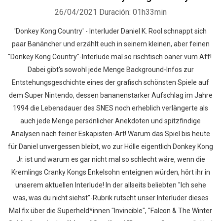
26/04/2021
Duración: 01h33min
'Donkey Kong Country' - Interluder Daniel K. Rool schnappt sich
paar Banäncher und erzählt euch in seinem kleinen, aber feinen
"Donkey Kong Country"-Interlude mal so rischtisch oaner vum Aff!
Dabei gibt's sowohl jede Menge Background-Infos zur
Entstehungsgeschichte eines der grafisch schönsten Spiele auf
dem Super Nintendo, dessen bananenstarker Aufschlag im Jahre
1994 die Lebensdauer des SNES noch erheblich verlängerte als
auch jede Menge persönlicher Anekdoten und spitzfindige
Analysen nach feiner Eskapisten-Art! Warum das Spiel bis heute
für Daniel unvergessen bleibt, wo zur Hölle eigentlich Donkey Kong
Jr. ist und warum es gar nicht mal so schlecht wäre, wenn die
Kremlings Cranky Kongs Enkelsohn enteignen würden, hört ihr in
unserem aktuellen Interlude! In der allseits beliebten "Ich sehe
was, was du nicht siehst"-Rubrik rutscht unser Interluder dieses
Mal fix über die Superheld*innen "Invincible", "Falcon & The Winter