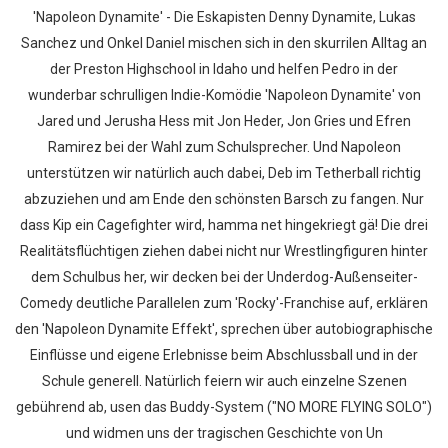
'Napoleon Dynamite' - Die Eskapisten Denny Dynamite, Lukas
Sanchez und Onkel Daniel mischen sich in den skurrilen Alltag an
der Preston Highschool in Idaho und helfen Pedro in der
wunderbar schrulligen Indie-Komödie 'Napoleon Dynamite' von
Jared und Jerusha Hess mit Jon Heder, Jon Gries und Efren
Ramirez bei der Wahl zum Schulsprecher. Und Napoleon
unterstützen wir natürlich auch dabei, Deb im Tetherball richtig
abzuziehen und am Ende den schönsten Barsch zu fangen. Nur
dass Kip ein Cagefighter wird, hamma net hingekriegt gä! Die drei
Realitätsflüchtigen ziehen dabei nicht nur Wrestlingfiguren hinter
dem Schulbus her, wir decken bei der Underdog-Außenseiter-
Comedy deutliche Parallelen zum 'Rocky'-Franchise auf, erklären
den 'Napoleon Dynamite Effekt', sprechen über autobiographische
Einflüsse und eigene Erlebnisse beim Abschlussball und in der
Schule generell. Natürlich feiern wir auch einzelne Szenen
gebührend ab, usen das Buddy-System ("NO MORE FLYING SOLO")
und widmen uns der tragischen Geschichte von Un