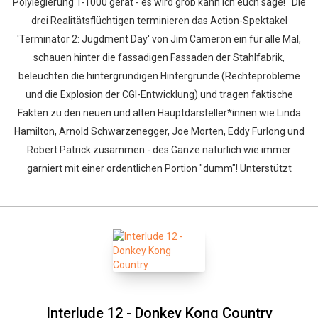
Polylegierung T-1000 gerät - es wird grob kann ich euch sage! Die
drei Realitätsflüchtigen terminieren das Action-Spektakel
'Terminator 2: Jugdment Day' von Jim Cameron ein für alle Mal,
schauen hinter die fassadigen Fassaden der Stahlfabrik,
beleuchten die hintergründigen Hintergründe (Rechteprobleme
und die Explosion der CGI-Entwicklung) und tragen faktische
Fakten zu den neuen und alten Hauptdarsteller*innen wie Linda
Whatsapp
Facebook
Twitter
E-mail
Hamilton, Arnold Schwarzenegger, Joe Morten, Eddy Furlong und
Robert Patrick zusammen - des Ganze natürlich wie immer
garniert mit einer ordentlichen Portion "dumm"! Unterstützt
Interlude 12 - Donkey Kong Country