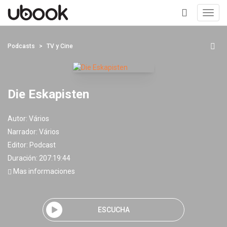
Toggl
navig
+
Podcasts
TV y Cine
Die Eskapisten
Autor:
Vários
Narrador:
Vários
Editor:
Podcast
Duración: 207:19:44
Mas informaciones
ESCUCHA