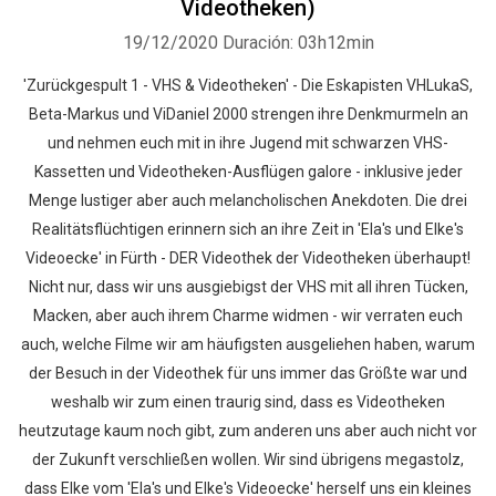
Videotheken)
19/12/2020
Duración: 03h12min
'Zurückgespult 1 - VHS & Videotheken' - Die Eskapisten VHLukaS,
Beta-Markus und ViDaniel 2000 strengen ihre Denkmurmeln an
und nehmen euch mit in ihre Jugend mit schwarzen VHS-
Kassetten und Videotheken-Ausflügen galore - inklusive jeder
Menge lustiger aber auch melancholischen Anekdoten. Die drei
Realitätsflüchtigen erinnern sich an ihre Zeit in 'Ela's und Elke's
Videoecke' in Fürth - DER Videothek der Videotheken überhaupt!
Nicht nur, dass wir uns ausgiebigst der VHS mit all ihren Tücken,
Macken, aber auch ihrem Charme widmen - wir verraten euch
auch, welche Filme wir am häufigsten ausgeliehen haben, warum
der Besuch in der Videothek für uns immer das Größte war und
weshalb wir zum einen traurig sind, dass es Videotheken
heutzutage kaum noch gibt, zum anderen uns aber auch nicht vor
der Zukunft verschließen wollen. Wir sind übrigens megastolz,
dass Elke vom 'Ela's und Elke's Videoecke' herself uns ein kleines