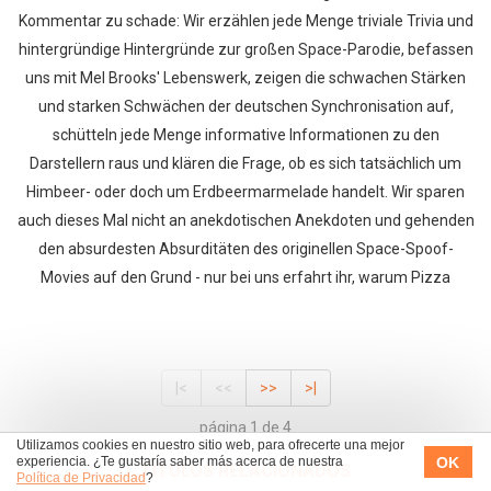
Kommentar zu schade: Wir erzählen jede Menge triviale Trivia und
hintergründige Hintergründe zur großen Space-Parodie, befassen
uns mit Mel Brooks' Lebenswerk, zeigen die schwachen Stärken
und starken Schwächen der deutschen Synchronisation auf,
schütteln jede Menge informative Informationen zu den
Darstellern raus und klären die Frage, ob es sich tatsächlich um
Himbeer- oder doch um Erdbeermarmelade handelt. Wir sparen
auch dieses Mal nicht an anekdotischen Anekdoten und gehenden
den absurdesten Absurditäten des originellen Space-Spoof-
Movies auf den Grund - nur bei uns erfahrt ihr, warum Pizza
|<
<<
>>
>|
página 1 de 4
Utilizamos cookies en nuestro sitio web, para ofrecerte una mejor
OK
experiencia. ¿Te gustaría saber más acerca de nuestra
TÍTULOS RELACIONADOS
Política de Privacidad
?