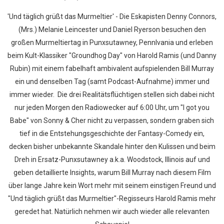
'Und täglich grüßt das Murmeltier' - Die Eskapisten Denny Connors,
(Mrs.) Melanie Leincester und Daniel Ryerson besuchen den
großen Murmeltiertag in Punxsutawney, Pennlvania und erleben
beim Kult-Klassiker "Groundhog Day" von Harold Ramis (und Danny
Rubin) mit einem fabelhaft ambivalent aufspielenden Bill Murray
ein und denselben Tag (samt Podcast-Aufnahme) immer und
immer wieder. Die drei Realitätsflüchtigen stellen sich dabei nicht
nur jeden Morgen den Radiowecker auf 6:00 Uhr, um "I got you
Babe" von Sonny & Cher nicht zu verpassen, sondern graben sich
tief in die Entstehungsgeschichte der Fantasy-Comedy ein,
decken bisher unbekannte Skandale hinter den Kulissen und beim
Dreh in Ersatz-Punxsutawney a.k.a. Woodstock, Illinois auf und
geben detaillierte Insights, warum Bill Murray nach diesem Film
über lange Jahre kein Wort mehr mit seinem einstigen Freund und
"Und täglich grüßt das Murmeltier"-Regisseurs Harold Ramis mehr
geredet hat. Natürlich nehmen wir auch wieder alle relevanten