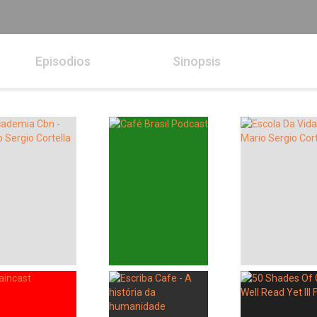
Episodios
Sinopsis