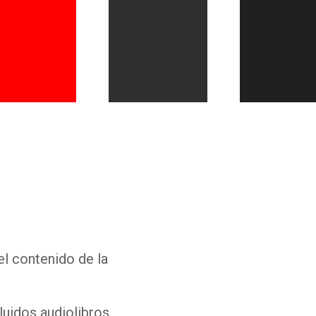
Whatsapp
Facebook
Twitter
E-mail
el contenido de la
luidos audiolibros,