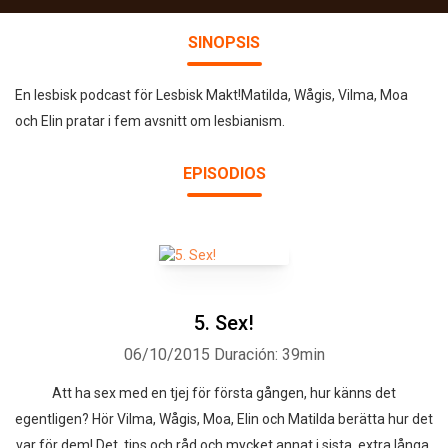
SINOPSIS
En lesbisk podcast för Lesbisk Makt!Matilda, Wågis, Vilma, Moa
och Elin pratar i fem avsnitt om lesbianism.
EPISODIOS
5. Sex!
06/10/2015
Duración: 39min
Att ha sex med en tjej för första gången, hur känns det
egentligen? Hör Vilma, Wågis, Moa, Elin och Matilda berätta hur det
var för dem! Det, tips och råd och mycket annat i sista, extra långa,