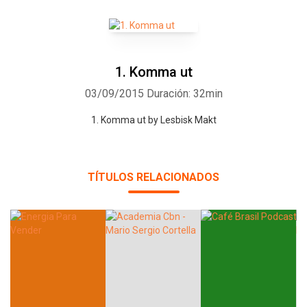
1. Komma ut
Whatsapp
Facebook
Twitter
E-mail
03/09/2015
Duración: 32min
1. Komma ut by Lesbisk Makt
TÍTULOS RELACIONADOS