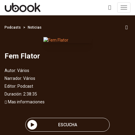
Toggl
navig
+
Podcasts
Noticias
Fem Flator
Autor:
Vários
Narrador:
Vários
Editor:
Podcast
Duración: 2:38:35
Mas informaciones
ESCUCHA