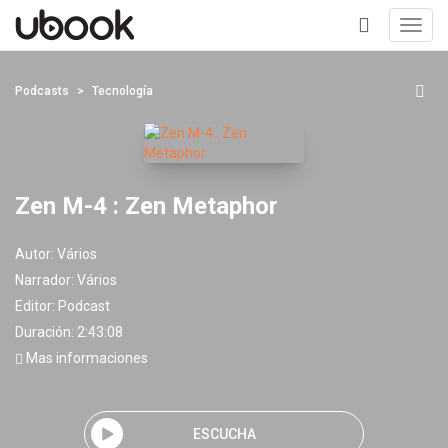
Toggl
navig
+
Podcasts
Tecnología
Zen M-4 : Zen Metaphor
Autor:
Vários
Narrador:
Vários
Editor:
Podcast
Duración: 2:43:08
Mas informaciones
ESCUCHA