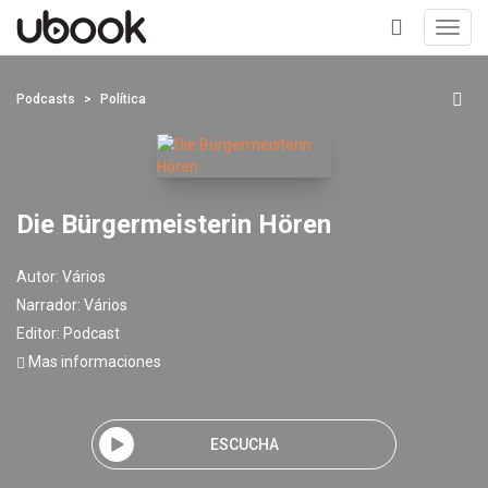
Toggl
navig
+
Podcasts
Política
Die Bürgermeisterin Hören
Autor:
Vários
Narrador:
Vários
Editor:
Podcast
Mas informaciones
ESCUCHA