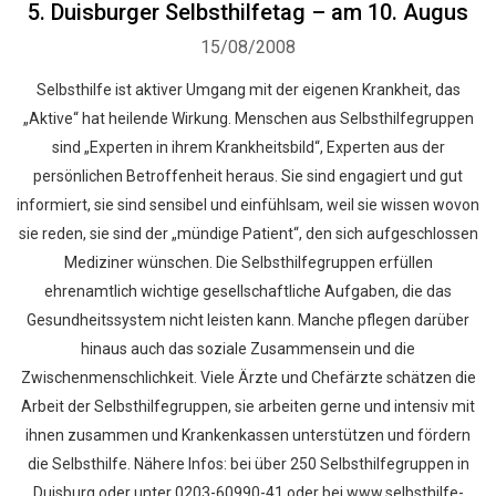
5. Duisburger Selbsthilfetag – am 10. Augus
15/08/2008
Selbsthilfe ist aktiver Umgang mit der eigenen Krankheit, das
„Aktive“ hat heilende Wirkung. Menschen aus Selbsthilfegruppen
sind „Experten in ihrem Krankheitsbild“, Experten aus der
persönlichen Betroffenheit heraus. Sie sind engagiert und gut
informiert, sie sind sensibel und einfühlsam, weil sie wissen wovon
sie reden, sie sind der „mündige Patient“, den sich aufgeschlossen
Mediziner wünschen. Die Selbsthilfegruppen erfüllen
ehrenamtlich wichtige gesellschaftliche Aufgaben, die das
Gesundheitssystem nicht leisten kann. Manche pflegen darüber
hinaus auch das soziale Zusammensein und die
Zwischenmenschlichkeit. Viele Ärzte und Chefärzte schätzen die
Arbeit der Selbsthilfegruppen, sie arbeiten gerne und intensiv mit
ihnen zusammen und Krankenkassen unterstützen und fördern
die Selbsthilfe. Nähere Infos: bei über 250 Selbsthilfegruppen in
Duisburg oder unter 0203-60990-41 oder bei www.selbsthilfe-