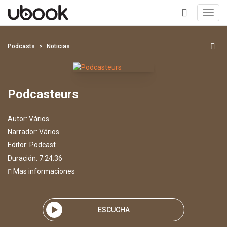
Toggl
navig
+
Podcasts
Noticias
Podcasteurs
Autor:
Vários
Narrador:
Vários
Editor:
Podcast
Duración: 7:24:36
Mas informaciones
ESCUCHA