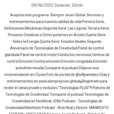
opinion, NO APTO PARA INMADUROS, donde mi voz no solo
09/06/2022
Duración: 22min
resonara en monologo sino tambien en fuertes debates con
Auspicia este programa: Siempre Joven Global. Servicios y
miembros de la Confederacion Internacional de Podcasters e
entrenamientos para nuestra calidad de vida.Primera Serie.
invitados VIP. El contenido de los episodios de este podcast, han
Definiciones Mecánicas.Segunda Serie. Las Lógicas.Tercera Serie.
sido resultado de varios meses de preparacion por parte del iOski
Procesos Creativos o Cómo ponernos en Acción.Cuarta Serie.
Podcast Group, especialmente en los foros de las secciones de
Sobre la Energía.Quinta Serie. Estados Ideales.Segundo
FaceBook y Flickr. Espero que sea de tu agrado y, muy
Aniversario de Tecnologías de Creatividad.Panel de control
especialmente, que sea util... ...y que tu vida nunca vuelva a ser la
glandular.Panel de control motor.Conductos nerviosos.Centros de
misma! -VOX FUTURA TEAM-
control.Emoción.Contra-emoción.Emoción congelada.Emoción
autodeterminada.Comparte el podcast.Déjanos una
recomendación en iTunes.Foto de portad de @willpantaleo.Citas y
entrenamientos en www.siemprejoven.global¡¡¡Regístrate para
recibir el canal privado y exclusivo “Tecnologías PLUS”!!! Patrons de
Tecnologías de Creatividad. Comparte el podcast.Tecnologías de
Creatividad en FaceBook. iOSki Podcast - Tecnologías de
Creatividad.Manifesto Podcast - Arte Real y Directo. MANIFESTO