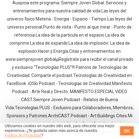
Auspicia este programa: Siempre Joven Global. Servicios y
entrenamientos para nuestra calidad de vida.Las leyes del
universo fisico.Materia - Energia - Espacio - Tiempo.Las leyes del
universo personal.Punto de vista - Punto al que mirar - Punto de
referencia.La idea de la partícula en el espacio.La idea de
comprimir.La idea de expandir.La idea de implosión. La idea de
explosión.Hacer y Energía.Citas y entrenamientos en
www.siemprejoven.global¡¡¡Regístrate para recibir el canal privado
y exclusivo “Tecnologías PLUS”!!! Patrons de Tecnologías de
Creatividad. Comparte el podcast.Tecnologías de Creatividad en
FaceBook. iOSki Podcast - Tecnologías de Creatividad.Manifesto
Podcast - Arte Real y Directo. MANIFESTO ESPECIAL VIDEO
CAST.Siempre Joven Podcast - Relatos de Buena
Vida.Tecnologías PLUS - Exclusivo para Colaboradores, Miembros,
Sponsors y Patrones.ArchiCAST Podcast - Art Buildings Cities.Mi
nuevo proyecto musical: Sinnflut Band.Detalles de mi
Utilizamos cookies en nuestro sitio web, para ofrecerte una mejor
OK
experiencia. ¿Te gustaría saber más acerca de nuestra
investigación.Portfolio de proyectos.Envíanos tus comentario
Política de Privacidad
?