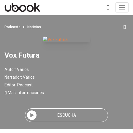
Toggl
navig
+
Podcasts
Noticias
Vox Futura
Autor:
Vários
Narrador:
Vários
Editor:
Podcast
Mas informaciones
ESCUCHA