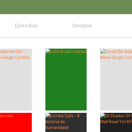
Episodios
Sinopsis