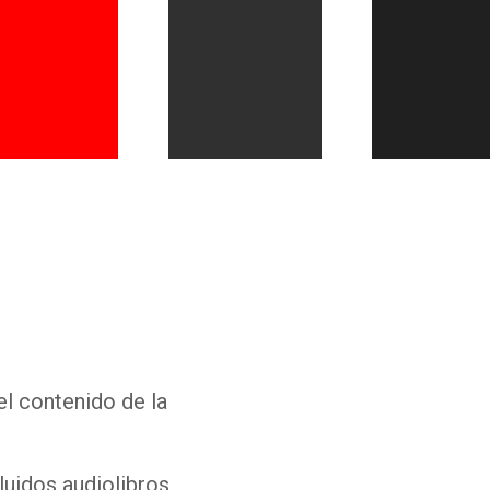
Whatsapp
Facebook
Twitter
E-mail
el contenido de la
luidos audiolibros,