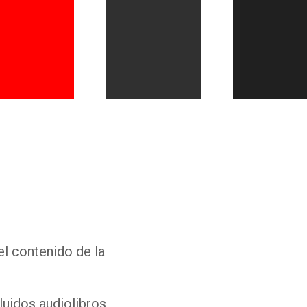
Whatsapp
Facebook
Twitter
E-mail
el contenido de la
luidos audiolibros,