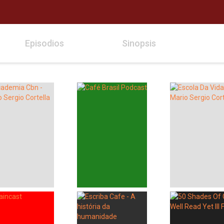
Episodios
Sinopsis