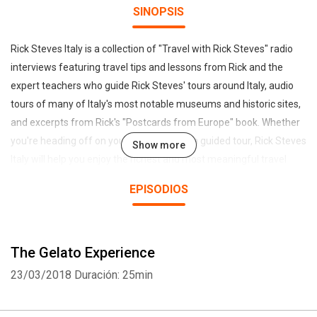
SINOPSIS
Rick Steves Italy is a collection of "Travel with Rick Steves" radio
interviews featuring travel tips and lessons from Rick and the
expert teachers who guide Rick Steves' tours around Italy, audio
tours of many of Italy's most notable museums and historic sites,
and excerpts from Rick's "Postcards from Europe" book. Whether
you're heading off on your own or taking a guided tour, Rick Steves
Show more
Italy will help you enjoy the richest and most meaningful travel
experience possible. Audio tour content is excerpted from Rick
EPISODIOS
Steves Italy guidebook. All rights reserved. You'll also find a wide
array of related travel information on Italy at www.ricksteves.com.
The Gelato Experience
23/03/2018
Duración: 25min