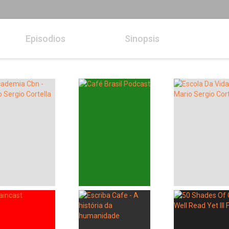
Episodios
Sinopsis