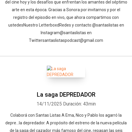
del cine hoy y los desafíos que enfrentan los amantes del séptimo
arte en esta época. Gracias a Sonora por invitarnos y por el
registro del episodio en vivo, que ahora compartimos con
ustedes⁠⁠⁠⁠⁠⁠⁠⁠⁠⁠⁠⁠⁠⁠⁠⁠⁠⁠⁠⁠⁠⁠⁠⁠⁠⁠⁠Nuestro Letterboxd⁠⁠⁠⁠⁠⁠⁠⁠⁠⁠⁠⁠⁠⁠⁠⁠⁠⁠⁠⁠⁠⁠⁠⁠⁠⁠⁠⁠⁠⁠⁠⁠⁠⁠⁠Redes y contacto:⁠⁠⁠⁠⁠⁠⁠⁠⁠⁠⁠⁠⁠⁠⁠⁠⁠⁠⁠⁠⁠⁠⁠⁠⁠⁠⁠⁠⁠⁠⁠⁠⁠⁠⁠@santaslistas⁠⁠⁠⁠⁠⁠⁠⁠⁠⁠⁠⁠⁠⁠⁠⁠⁠⁠⁠⁠⁠⁠⁠⁠⁠⁠⁠⁠⁠⁠⁠⁠⁠⁠⁠ en
Instagram⁠⁠⁠⁠⁠⁠⁠⁠⁠⁠⁠⁠⁠⁠⁠⁠⁠⁠⁠⁠⁠⁠⁠⁠⁠⁠⁠⁠⁠⁠⁠⁠⁠⁠⁠@santaslistas⁠⁠⁠⁠⁠⁠⁠⁠⁠⁠⁠⁠⁠⁠⁠ en
Twitter⁠⁠⁠⁠⁠⁠⁠⁠⁠⁠⁠⁠⁠⁠⁠⁠⁠⁠⁠⁠⁠⁠⁠⁠⁠⁠⁠⁠⁠⁠⁠⁠⁠⁠⁠santaslistaspodcast@gmail.com⁠
La saga DEPREDADOR
14/11/2025
Duración: 43min
Colaborá con Santas Listas⁠⁠⁠⁠⁠⁠⁠⁠⁠⁠⁠⁠ ⁠⁠A Ema, Nico y Pablo los agarró la
depre...la depredador. A propósito del estreno de la nueva película
de la saga del cazador más famoso del cine, repasan las seis