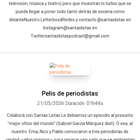
televisión, música y teatro) pero que muestran lo turbio que se
puede llegar a poner todo tanto detrás de escena como
delanteNuestro Letterboxd⁠⁠⁠⁠⁠⁠⁠⁠⁠⁠⁠⁠⁠⁠⁠⁠⁠⁠⁠⁠⁠⁠⁠⁠⁠⁠⁠⁠⁠⁠⁠⁠⁠⁠⁠⁠⁠⁠⁠⁠⁠Redes y contacto:⁠⁠⁠⁠⁠⁠⁠⁠⁠⁠⁠⁠⁠⁠⁠⁠⁠⁠⁠⁠⁠⁠⁠⁠⁠⁠⁠⁠⁠⁠⁠⁠⁠⁠⁠⁠⁠⁠⁠⁠⁠@santaslistas⁠⁠⁠⁠⁠⁠⁠⁠⁠⁠⁠⁠⁠⁠⁠⁠⁠⁠⁠⁠⁠⁠⁠⁠⁠⁠⁠⁠⁠⁠⁠⁠⁠⁠⁠⁠⁠⁠⁠⁠⁠ en
Instagram⁠⁠⁠⁠⁠⁠⁠⁠⁠⁠⁠⁠⁠⁠⁠⁠⁠⁠⁠⁠⁠⁠⁠⁠⁠⁠⁠⁠⁠⁠⁠⁠⁠⁠⁠⁠⁠⁠⁠⁠⁠@santaslistas⁠⁠⁠⁠⁠⁠⁠⁠⁠⁠⁠⁠⁠⁠⁠⁠⁠⁠⁠⁠⁠ en
Twitter⁠⁠⁠⁠⁠⁠⁠⁠⁠⁠⁠⁠⁠⁠⁠⁠⁠⁠⁠⁠⁠⁠⁠⁠⁠⁠⁠⁠⁠⁠⁠⁠⁠⁠⁠⁠⁠⁠⁠⁠⁠santaslistaspodcast@gmail.com⁠
Pelis de periodistas
21/05/2026
Duración: 01h44s
⁠⁠⁠⁠⁠Colaborá con Santas Listas⁠⁠⁠⁠⁠⁠⁠⁠⁠⁠⁠⁠ ⁠⁠Le debíamos un episodio al presunto
"mejor oficio del mundo" (Gabriel García Márquez dixit). O sea, al
nuestro. Ema, Nico y Pablo convocaron a tres periodistas de
verdad —ellos mismos— para repasar seis pelis que se ambientan