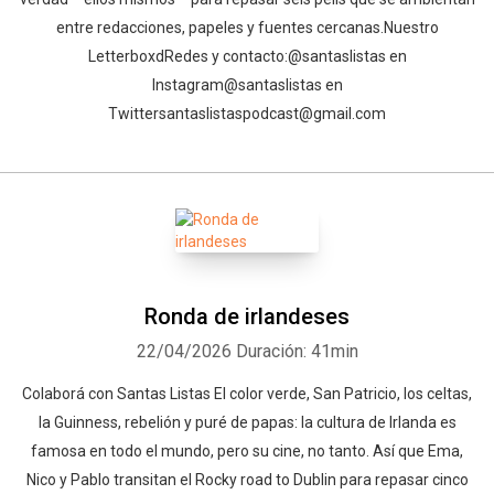
entre redacciones, papeles y fuentes cercanas.Nuestro
Letterboxd⁠⁠⁠⁠⁠⁠⁠⁠⁠⁠⁠⁠⁠⁠⁠⁠⁠⁠⁠⁠⁠⁠⁠⁠⁠⁠⁠⁠⁠⁠⁠⁠⁠⁠⁠⁠⁠⁠⁠⁠Redes y contacto:⁠⁠⁠⁠⁠⁠⁠⁠⁠⁠⁠⁠⁠⁠⁠⁠⁠⁠⁠⁠⁠⁠⁠⁠⁠⁠⁠⁠⁠⁠⁠⁠⁠⁠⁠⁠⁠⁠⁠⁠@santaslistas⁠⁠⁠⁠⁠⁠⁠⁠⁠⁠⁠⁠⁠⁠⁠⁠⁠⁠⁠⁠⁠⁠⁠⁠⁠⁠⁠⁠⁠⁠⁠⁠⁠⁠⁠⁠⁠⁠⁠⁠ en
Instagram⁠⁠⁠⁠⁠⁠⁠⁠⁠⁠⁠⁠⁠⁠⁠⁠⁠⁠⁠⁠⁠⁠⁠⁠⁠⁠⁠⁠⁠⁠⁠⁠⁠⁠⁠⁠⁠⁠⁠⁠@santaslistas⁠⁠⁠⁠⁠⁠⁠⁠⁠⁠⁠⁠⁠⁠⁠⁠⁠⁠⁠⁠ en
Twitter⁠⁠⁠⁠⁠⁠⁠⁠⁠⁠⁠⁠⁠⁠⁠⁠⁠⁠⁠⁠⁠⁠⁠⁠⁠⁠⁠⁠⁠⁠⁠⁠⁠⁠⁠⁠⁠⁠⁠⁠santaslistaspodcast@gmail.com⁠
Ronda de irlandeses
22/04/2026
Duración: 41min
⁠⁠⁠⁠Colaborá con Santas Listas⁠⁠⁠⁠⁠⁠⁠⁠⁠⁠⁠⁠ ⁠⁠El color verde, San Patricio, los celtas,
la Guinness, rebelión y puré de papas: la cultura de Irlanda es
famosa en todo el mundo, pero su cine, no tanto. Así que Ema,
Nico y Pablo transitan el Rocky road to Dublin para repasar cinco