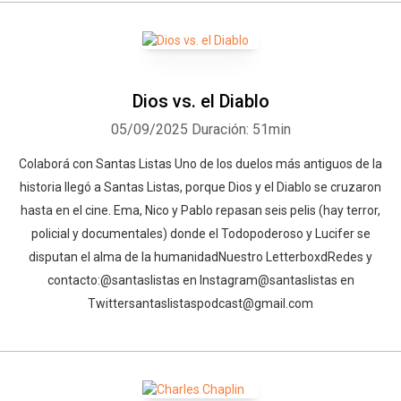
Dios vs. el Diablo
05/09/2025
Duración: 51min
⁠Colaborá con Santas Listas⁠⁠⁠⁠⁠⁠⁠⁠⁠⁠⁠⁠ Uno de los duelos más antiguos de la
historia llegó a Santas Listas, porque Dios y el Diablo se cruzaron
hasta en el cine. Ema, Nico y Pablo repasan seis pelis (hay terror,
policial y documentales) donde el Todopoderoso y Lucifer se
disputan el alma de la humanidadNuestro Letterboxd⁠⁠⁠⁠⁠⁠⁠⁠⁠⁠⁠⁠⁠⁠⁠⁠⁠⁠⁠⁠⁠⁠⁠⁠⁠⁠⁠⁠⁠⁠⁠⁠⁠⁠⁠⁠Redes y
contacto:⁠⁠⁠⁠⁠⁠⁠⁠⁠⁠⁠⁠⁠⁠⁠⁠⁠⁠⁠⁠⁠⁠⁠⁠⁠⁠⁠⁠⁠⁠⁠⁠⁠⁠⁠⁠@santaslistas⁠⁠⁠⁠⁠⁠⁠⁠⁠⁠⁠⁠⁠⁠⁠⁠⁠⁠⁠⁠⁠⁠⁠⁠⁠⁠⁠⁠⁠⁠⁠⁠⁠⁠⁠⁠ en Instagram⁠⁠⁠⁠⁠⁠⁠⁠⁠⁠⁠⁠⁠⁠⁠⁠⁠⁠⁠⁠⁠⁠⁠⁠⁠⁠⁠⁠⁠⁠⁠⁠⁠⁠⁠⁠@santaslistas⁠⁠⁠⁠⁠⁠⁠⁠⁠⁠⁠⁠⁠⁠⁠⁠ en
Twitter⁠⁠⁠⁠⁠⁠⁠⁠⁠⁠⁠⁠⁠⁠⁠⁠⁠⁠⁠⁠⁠⁠⁠⁠⁠⁠⁠⁠⁠⁠⁠⁠⁠⁠⁠⁠santaslistaspodcast@gmail.com⁠