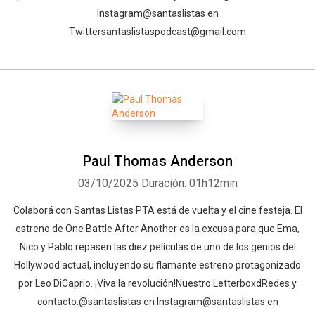
Instagram⁠⁠⁠⁠⁠⁠⁠⁠⁠⁠⁠⁠⁠⁠⁠⁠⁠⁠⁠⁠⁠⁠⁠⁠⁠⁠⁠⁠⁠⁠⁠⁠⁠⁠⁠⁠⁠⁠⁠@santaslistas⁠⁠⁠⁠⁠⁠⁠⁠⁠⁠⁠⁠⁠⁠⁠⁠⁠⁠⁠ en
Twitter⁠⁠⁠⁠⁠⁠⁠⁠⁠⁠⁠⁠⁠⁠⁠⁠⁠⁠⁠⁠⁠⁠⁠⁠⁠⁠⁠⁠⁠⁠⁠⁠⁠⁠⁠⁠⁠⁠⁠santaslistaspodcast@gmail.com⁠⁠
Whatsapp
Facebook
Twitter
E-mail
Paul Thomas Anderson
03/10/2025
Duración: 01h12min
⁠⁠⁠Colaborá con Santas Listas⁠⁠⁠⁠⁠⁠⁠⁠⁠⁠⁠⁠ PTA está de vuelta y el cine festeja. El
estreno de One Battle After Another es la excusa para que Ema,
Nico y Pablo repasen las diez películas de uno de los genios del
Hollywood actual, incluyendo su flamante estreno protagonizado
por Leo DiCaprio. ¡Viva la revolución!Nuestro Letterboxd⁠⁠⁠⁠⁠⁠⁠⁠⁠⁠⁠⁠⁠⁠⁠⁠⁠⁠⁠⁠⁠⁠⁠⁠⁠⁠⁠⁠⁠⁠⁠⁠⁠⁠⁠⁠⁠⁠Redes y
contacto:⁠⁠⁠⁠⁠⁠⁠⁠⁠⁠⁠⁠⁠⁠⁠⁠⁠⁠⁠⁠⁠⁠⁠⁠⁠⁠⁠⁠⁠⁠⁠⁠⁠⁠⁠⁠⁠⁠@santaslistas⁠⁠⁠⁠⁠⁠⁠⁠⁠⁠⁠⁠⁠⁠⁠⁠⁠⁠⁠⁠⁠⁠⁠⁠⁠⁠⁠⁠⁠⁠⁠⁠⁠⁠⁠⁠⁠⁠ en Instagram⁠⁠⁠⁠⁠⁠⁠⁠⁠⁠⁠⁠⁠⁠⁠⁠⁠⁠⁠⁠⁠⁠⁠⁠⁠⁠⁠⁠⁠⁠⁠⁠⁠⁠⁠⁠⁠⁠@santaslistas⁠⁠⁠⁠⁠⁠⁠⁠⁠⁠⁠⁠⁠⁠⁠⁠⁠⁠ en