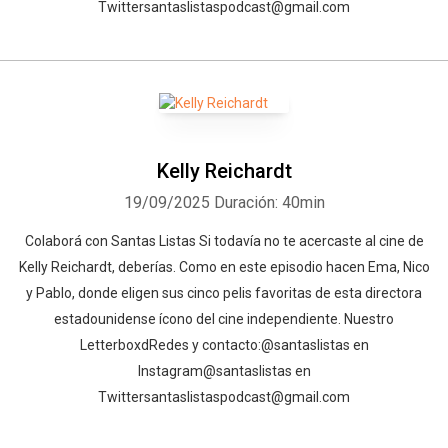
Twitter⁠⁠⁠⁠⁠⁠⁠⁠⁠⁠⁠⁠⁠⁠⁠⁠⁠⁠⁠⁠⁠⁠⁠⁠⁠⁠⁠⁠⁠⁠⁠⁠⁠⁠⁠⁠⁠⁠santaslistaspodcast@gmail.com⁠⁠
Kelly Reichardt
19/09/2025
Duración: 40min
⁠⁠Colaborá con Santas Listas⁠⁠⁠⁠⁠⁠⁠⁠⁠⁠⁠⁠ Si todavía no te acercaste al cine de
Kelly Reichardt, deberías. Como en este episodio hacen Ema, Nico
y Pablo, donde eligen sus cinco pelis favoritas de esta directora
estadounidense ícono del cine independiente. Nuestro
Letterboxd⁠⁠⁠⁠⁠⁠⁠⁠⁠⁠⁠⁠⁠⁠⁠⁠⁠⁠⁠⁠⁠⁠⁠⁠⁠⁠⁠⁠⁠⁠⁠⁠⁠⁠⁠⁠⁠Redes y contacto:⁠⁠⁠⁠⁠⁠⁠⁠⁠⁠⁠⁠⁠⁠⁠⁠⁠⁠⁠⁠⁠⁠⁠⁠⁠⁠⁠⁠⁠⁠⁠⁠⁠⁠⁠⁠⁠@santaslistas⁠⁠⁠⁠⁠⁠⁠⁠⁠⁠⁠⁠⁠⁠⁠⁠⁠⁠⁠⁠⁠⁠⁠⁠⁠⁠⁠⁠⁠⁠⁠⁠⁠⁠⁠⁠⁠ en
Instagram⁠⁠⁠⁠⁠⁠⁠⁠⁠⁠⁠⁠⁠⁠⁠⁠⁠⁠⁠⁠⁠⁠⁠⁠⁠⁠⁠⁠⁠⁠⁠⁠⁠⁠⁠⁠⁠@santaslistas⁠⁠⁠⁠⁠⁠⁠⁠⁠⁠⁠⁠⁠⁠⁠⁠⁠ en
Twitter⁠⁠⁠⁠⁠⁠⁠⁠⁠⁠⁠⁠⁠⁠⁠⁠⁠⁠⁠⁠⁠⁠⁠⁠⁠⁠⁠⁠⁠⁠⁠⁠⁠⁠⁠⁠⁠santaslistaspodcast@gmail.com⁠⁠