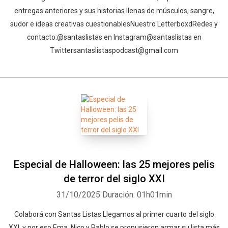
entregas anteriores y sus historias llenas de músculos, sangre,
sudor e ideas creativas cuestionables⁠⁠Nuestro Letterboxd⁠⁠⁠⁠⁠⁠⁠⁠⁠⁠⁠⁠⁠⁠⁠⁠⁠⁠⁠⁠⁠⁠⁠⁠⁠⁠⁠⁠⁠⁠⁠⁠⁠⁠⁠⁠⁠⁠⁠⁠⁠Redes y
contacto:⁠⁠⁠⁠⁠⁠⁠⁠⁠⁠⁠⁠⁠⁠⁠⁠⁠⁠⁠⁠⁠⁠⁠⁠⁠⁠⁠⁠⁠⁠⁠⁠⁠⁠⁠⁠⁠⁠⁠⁠⁠@santaslistas⁠⁠⁠⁠⁠⁠⁠⁠⁠⁠⁠⁠⁠⁠⁠⁠⁠⁠⁠⁠⁠⁠⁠⁠⁠⁠⁠⁠⁠⁠⁠⁠⁠⁠⁠⁠⁠⁠⁠⁠⁠ en Instagram⁠⁠⁠⁠⁠⁠⁠⁠⁠⁠⁠⁠⁠⁠⁠⁠⁠⁠⁠⁠⁠⁠⁠⁠⁠⁠⁠⁠⁠⁠⁠⁠⁠⁠⁠⁠⁠⁠⁠⁠⁠@santaslistas⁠⁠⁠⁠⁠⁠⁠⁠⁠⁠⁠⁠⁠⁠⁠⁠⁠⁠⁠⁠⁠ en
Twitter⁠⁠⁠⁠⁠⁠⁠⁠⁠⁠⁠⁠⁠⁠⁠⁠⁠⁠⁠⁠⁠⁠⁠⁠⁠⁠⁠⁠⁠⁠⁠⁠⁠⁠⁠⁠⁠⁠⁠⁠⁠santaslistaspodcast@gmail.com⁠⁠
Especial de Halloween: las 25 mejores pelis
de terror del siglo XXI
31/10/2025
Duración: 01h01min
⁠⁠⁠⁠Colaborá con Santas Listas⁠⁠⁠⁠⁠⁠⁠⁠⁠⁠⁠⁠ ⁠Llegamos al primer cuarto del siglo
XXI, y por eso Ema, Nico y Pablo se propusieron armar su lista más