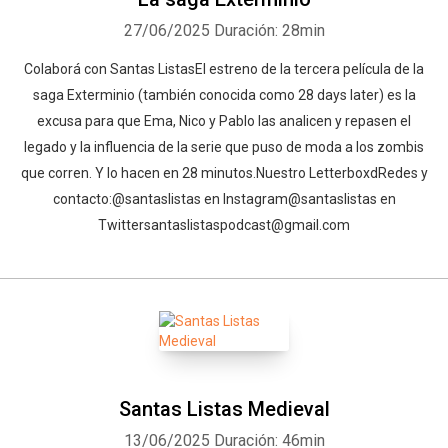
27/06/2025
Duración: 28min
⁠⁠Colaborá con Santas Listas⁠⁠⁠⁠⁠⁠⁠⁠⁠⁠El estreno de la tercera película de la
saga Exterminio (también conocida como 28 days later) es la
excusa para que Ema, Nico y Pablo las analicen y repasen el
legado y la influencia de la serie que puso de moda a los zombis
que corren. Y lo hacen en 28 minutos.⁠⁠⁠⁠⁠⁠⁠⁠⁠⁠⁠⁠⁠⁠⁠⁠⁠⁠⁠⁠⁠⁠⁠⁠⁠Nuestro Letterboxd⁠⁠⁠⁠⁠⁠⁠⁠⁠⁠⁠⁠⁠⁠⁠⁠⁠⁠⁠⁠⁠⁠⁠⁠⁠⁠⁠⁠⁠⁠⁠Redes y
contacto:⁠⁠⁠⁠⁠⁠⁠⁠⁠⁠⁠⁠⁠⁠⁠⁠⁠⁠⁠⁠⁠⁠⁠⁠⁠⁠⁠⁠⁠⁠⁠@santaslistas⁠⁠⁠⁠⁠⁠⁠⁠⁠⁠⁠⁠⁠⁠⁠⁠⁠⁠⁠⁠⁠⁠⁠⁠⁠⁠⁠⁠⁠⁠⁠ en Instagram⁠⁠⁠⁠⁠⁠⁠⁠⁠⁠⁠⁠⁠⁠⁠⁠⁠⁠⁠⁠⁠⁠⁠⁠⁠⁠⁠⁠⁠⁠⁠@santaslistas⁠⁠⁠⁠⁠⁠⁠⁠⁠⁠⁠ en
Twitter⁠⁠⁠⁠⁠⁠⁠⁠⁠⁠⁠⁠⁠⁠⁠⁠⁠⁠⁠⁠⁠⁠⁠⁠⁠⁠⁠⁠⁠⁠⁠santaslistaspodcast@gmail.com⁠
Santas Listas Medieval
13/06/2025
Duración: 46min