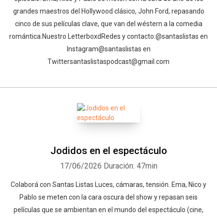
grandes maestros del Hollywood clásico, John Ford, repasando
cinco de sus películas clave, que van del wéstern a la comedia
romántica.⁠Nuestro Letterboxd⁠⁠⁠⁠⁠⁠⁠⁠⁠⁠⁠⁠⁠⁠⁠⁠⁠⁠⁠⁠⁠⁠⁠⁠⁠⁠⁠⁠⁠⁠⁠⁠⁠⁠⁠⁠⁠⁠⁠⁠⁠⁠Redes y contacto:⁠⁠⁠⁠⁠⁠⁠⁠⁠⁠⁠⁠⁠⁠⁠⁠⁠⁠⁠⁠⁠⁠⁠⁠⁠⁠⁠⁠⁠⁠⁠⁠⁠⁠⁠⁠⁠⁠⁠⁠⁠⁠@santaslistas⁠⁠⁠⁠⁠⁠⁠⁠⁠⁠⁠⁠⁠⁠⁠⁠⁠⁠⁠⁠⁠⁠⁠⁠⁠⁠⁠⁠⁠⁠⁠⁠⁠⁠⁠⁠⁠⁠⁠⁠⁠⁠ en
Instagram⁠⁠⁠⁠⁠⁠⁠⁠⁠⁠⁠⁠⁠⁠⁠⁠⁠⁠⁠⁠⁠⁠⁠⁠⁠⁠⁠⁠⁠⁠⁠⁠⁠⁠⁠⁠⁠⁠⁠⁠⁠⁠@santaslistas⁠⁠⁠⁠⁠⁠⁠⁠⁠⁠⁠⁠⁠⁠⁠⁠⁠⁠⁠⁠⁠⁠ en
Twitter⁠⁠⁠⁠⁠⁠⁠⁠⁠⁠⁠⁠⁠⁠⁠⁠⁠⁠⁠⁠⁠⁠⁠⁠⁠⁠⁠⁠⁠⁠⁠⁠⁠⁠⁠⁠⁠⁠⁠⁠⁠⁠santaslistaspodcast@gmail.com⁠
Jodidos en el espectáculo
17/06/2026
Duración: 47min
⁠⁠⁠⁠⁠⁠Colaborá con Santas Listas⁠⁠⁠⁠⁠⁠⁠⁠⁠⁠⁠⁠ ⁠⁠Luces, cámaras, tensión. Ema, Nico y
Pablo se meten con la cara oscura del show y repasan seis
películas que se ambientan en el mundo del espectáculo (cine,