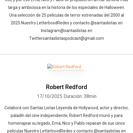
larga y ambiciosa en la historia de los especiales de Halloween.
Una selección de 25 películas de terror estrenadas del 2000 al
2025.⁠Nuestro Letterboxd⁠⁠⁠⁠⁠⁠⁠⁠⁠⁠⁠⁠⁠⁠⁠⁠⁠⁠⁠⁠⁠⁠⁠⁠⁠⁠⁠⁠⁠⁠⁠⁠⁠⁠⁠⁠⁠⁠⁠⁠Redes y contacto:⁠⁠⁠⁠⁠⁠⁠⁠⁠⁠⁠⁠⁠⁠⁠⁠⁠⁠⁠⁠⁠⁠⁠⁠⁠⁠⁠⁠⁠⁠⁠⁠⁠⁠⁠⁠⁠⁠⁠⁠@santaslistas⁠⁠⁠⁠⁠⁠⁠⁠⁠⁠⁠⁠⁠⁠⁠⁠⁠⁠⁠⁠⁠⁠⁠⁠⁠⁠⁠⁠⁠⁠⁠⁠⁠⁠⁠⁠⁠⁠⁠⁠ en
Instagram⁠⁠⁠⁠⁠⁠⁠⁠⁠⁠⁠⁠⁠⁠⁠⁠⁠⁠⁠⁠⁠⁠⁠⁠⁠⁠⁠⁠⁠⁠⁠⁠⁠⁠⁠⁠⁠⁠⁠⁠@santaslistas⁠⁠⁠⁠⁠⁠⁠⁠⁠⁠⁠⁠⁠⁠⁠⁠⁠⁠⁠⁠ en
Twitter⁠⁠⁠⁠⁠⁠⁠⁠⁠⁠⁠⁠⁠⁠⁠⁠⁠⁠⁠⁠⁠⁠⁠⁠⁠⁠⁠⁠⁠⁠⁠⁠⁠⁠⁠⁠⁠⁠⁠⁠santaslistaspodcast@gmail.com⁠⁠
Robert Redford
17/10/2025
Duración: 38min
⁠⁠⁠Colaborá con Santas Listas⁠⁠⁠⁠⁠⁠⁠⁠⁠⁠⁠⁠ ⁠Leyenda de Hollywood, actor y director,
paladín del cine independiente, Robert Redford murió y para
homenajear su legado, Ema, Nico y Pablo repasan de sus cinco
películas ⁠Nuestro Letterboxd⁠⁠⁠⁠⁠⁠⁠⁠⁠⁠⁠⁠⁠⁠⁠⁠⁠⁠⁠⁠⁠⁠⁠⁠⁠⁠⁠⁠⁠⁠⁠⁠⁠⁠⁠⁠⁠⁠⁠Redes y contacto:⁠⁠⁠⁠⁠⁠⁠⁠⁠⁠⁠⁠⁠⁠⁠⁠⁠⁠⁠⁠⁠⁠⁠⁠⁠⁠⁠⁠⁠⁠⁠⁠⁠⁠⁠⁠⁠⁠⁠@santaslistas⁠⁠⁠⁠⁠⁠⁠⁠⁠⁠⁠⁠⁠⁠⁠⁠⁠⁠⁠⁠⁠⁠⁠⁠⁠⁠⁠⁠⁠⁠⁠⁠⁠⁠⁠⁠⁠⁠⁠ en