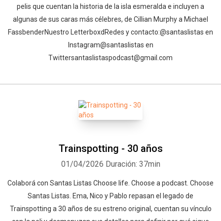
pelis que cuentan la historia de la isla esmeralda e incluyen a
algunas de sus caras más célebres, de Cillian Murphy a Michael
Fassbender⁠⁠⁠⁠⁠⁠⁠⁠⁠⁠⁠⁠⁠⁠⁠⁠⁠⁠⁠⁠⁠⁠⁠⁠⁠⁠⁠Nuestro Letterboxd⁠⁠⁠⁠⁠⁠⁠⁠⁠⁠⁠⁠⁠⁠⁠⁠⁠⁠⁠⁠⁠⁠⁠⁠⁠⁠⁠⁠⁠⁠⁠⁠⁠⁠⁠⁠⁠⁠⁠Redes y contacto:⁠⁠⁠⁠⁠⁠⁠⁠⁠⁠⁠⁠⁠⁠⁠⁠⁠⁠⁠⁠⁠⁠⁠⁠⁠⁠⁠⁠⁠⁠⁠⁠⁠⁠⁠⁠⁠⁠⁠@santaslistas⁠⁠⁠⁠⁠⁠⁠⁠⁠⁠⁠⁠⁠⁠⁠⁠⁠⁠⁠⁠⁠⁠⁠⁠⁠⁠⁠⁠⁠⁠⁠⁠⁠⁠⁠⁠⁠⁠⁠ en
Instagram⁠⁠⁠⁠⁠⁠⁠⁠⁠⁠⁠⁠⁠⁠⁠⁠⁠⁠⁠⁠⁠⁠⁠⁠⁠⁠⁠⁠⁠⁠⁠⁠⁠⁠⁠⁠⁠⁠⁠@santaslistas⁠⁠⁠⁠⁠⁠⁠⁠⁠⁠⁠⁠⁠⁠⁠⁠⁠⁠⁠ en
Twitter⁠⁠⁠⁠⁠⁠⁠⁠⁠⁠⁠⁠⁠⁠⁠⁠⁠⁠⁠⁠⁠⁠⁠⁠⁠⁠⁠⁠⁠⁠⁠⁠⁠⁠⁠⁠⁠⁠⁠santaslistaspodcast@gmail.com⁠
Trainspotting - 30 años
01/04/2026
Duración: 37min
⁠⁠⁠Colaborá con Santas Listas⁠⁠⁠⁠⁠⁠⁠⁠⁠⁠⁠⁠ ⁠⁠Choose life. Choose a podcast. Choose
Santas Listas. Ema, Nico y Pablo repasan el legado de
Trainspotting a 30 años de su estreno original, cuentan su vínculo