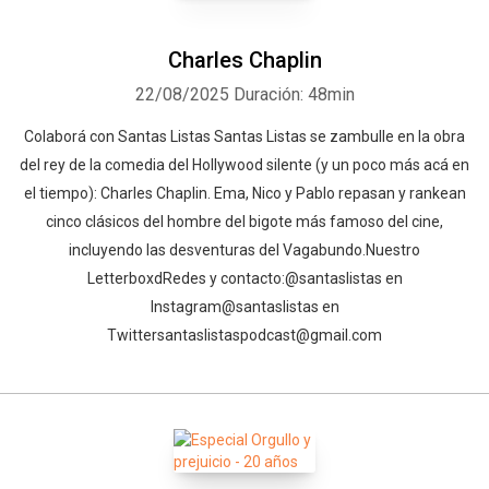
Charles Chaplin
22/08/2025
Duración: 48min
Colaborá con Santas Listas⁠⁠⁠⁠⁠⁠⁠⁠⁠⁠⁠⁠ Santas Listas se zambulle en la obra
del rey de la comedia del Hollywood silente (y un poco más acá en
el tiempo): Charles Chaplin. Ema, Nico y Pablo repasan y rankean
cinco clásicos del hombre del bigote más famoso del cine,
incluyendo las desventuras del Vagabundo.Nuestro
Letterboxd⁠⁠⁠⁠⁠⁠⁠⁠⁠⁠⁠⁠⁠⁠⁠⁠⁠⁠⁠⁠⁠⁠⁠⁠⁠⁠⁠⁠⁠⁠⁠⁠⁠⁠⁠Redes y contacto:⁠⁠⁠⁠⁠⁠⁠⁠⁠⁠⁠⁠⁠⁠⁠⁠⁠⁠⁠⁠⁠⁠⁠⁠⁠⁠⁠⁠⁠⁠⁠⁠⁠⁠⁠@santaslistas⁠⁠⁠⁠⁠⁠⁠⁠⁠⁠⁠⁠⁠⁠⁠⁠⁠⁠⁠⁠⁠⁠⁠⁠⁠⁠⁠⁠⁠⁠⁠⁠⁠⁠⁠ en
Instagram⁠⁠⁠⁠⁠⁠⁠⁠⁠⁠⁠⁠⁠⁠⁠⁠⁠⁠⁠⁠⁠⁠⁠⁠⁠⁠⁠⁠⁠⁠⁠⁠⁠⁠⁠@santaslistas⁠⁠⁠⁠⁠⁠⁠⁠⁠⁠⁠⁠⁠⁠⁠ en
Twitter⁠⁠⁠⁠⁠⁠⁠⁠⁠⁠⁠⁠⁠⁠⁠⁠⁠⁠⁠⁠⁠⁠⁠⁠⁠⁠⁠⁠⁠⁠⁠⁠⁠⁠⁠santaslistaspodcast@gmail.com⁠