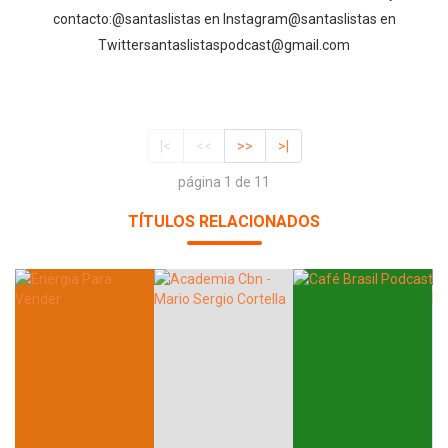
contacto:⁠⁠⁠⁠⁠⁠⁠⁠⁠⁠⁠⁠⁠⁠⁠⁠⁠⁠⁠⁠⁠⁠⁠⁠⁠⁠⁠⁠⁠@santaslistas⁠⁠⁠⁠⁠⁠⁠⁠⁠⁠⁠⁠⁠⁠⁠⁠⁠⁠⁠⁠⁠⁠⁠⁠⁠⁠⁠⁠⁠ en Instagram⁠⁠⁠⁠⁠⁠⁠⁠⁠⁠⁠⁠⁠⁠⁠⁠⁠⁠⁠⁠⁠⁠⁠⁠⁠⁠⁠⁠⁠@santaslistas⁠⁠⁠⁠⁠⁠⁠⁠⁠ en
Twitter⁠⁠⁠⁠⁠⁠⁠⁠⁠⁠⁠⁠⁠⁠⁠⁠⁠⁠⁠⁠⁠⁠⁠⁠⁠⁠⁠⁠⁠santaslistaspodcast@gmail.com⁠
|<
<<
>>
>|
página 1 de 11
TÍTULOS RELACIONADOS