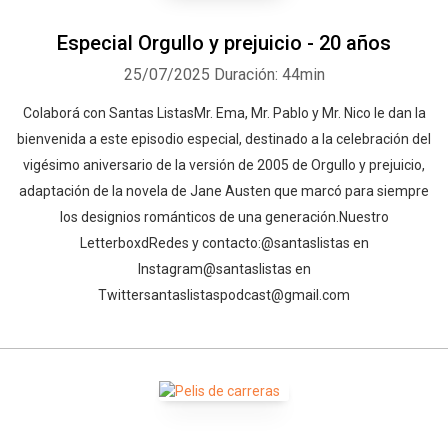
Especial Orgullo y prejuicio - 20 años
25/07/2025
Duración: 44min
⁠Colaborá con Santas Listas⁠⁠⁠⁠⁠⁠⁠⁠⁠⁠⁠Mr. Ema, Mr. Pablo y Mr. Nico le dan la
bienvenida a este episodio especial, destinado a la celebración del
vigésimo aniversario de la versión de 2005 de Orgullo y prejuicio,
adaptación de la novela de Jane Austen que marcó para siempre
los designios románticos de una generación.⁠⁠⁠⁠⁠⁠⁠⁠⁠⁠⁠⁠⁠⁠⁠⁠⁠⁠⁠⁠⁠⁠⁠⁠⁠⁠Nuestro
Letterboxd⁠⁠⁠⁠⁠⁠⁠⁠⁠⁠⁠⁠⁠⁠⁠⁠⁠⁠⁠⁠⁠⁠⁠⁠⁠⁠⁠⁠⁠⁠⁠⁠⁠Redes y contacto:⁠⁠⁠⁠⁠⁠⁠⁠⁠⁠⁠⁠⁠⁠⁠⁠⁠⁠⁠⁠⁠⁠⁠⁠⁠⁠⁠⁠⁠⁠⁠⁠⁠@santaslistas⁠⁠⁠⁠⁠⁠⁠⁠⁠⁠⁠⁠⁠⁠⁠⁠⁠⁠⁠⁠⁠⁠⁠⁠⁠⁠⁠⁠⁠⁠⁠⁠⁠ en
Instagram⁠⁠⁠⁠⁠⁠⁠⁠⁠⁠⁠⁠⁠⁠⁠⁠⁠⁠⁠⁠⁠⁠⁠⁠⁠⁠⁠⁠⁠⁠⁠⁠⁠@santaslistas⁠⁠⁠⁠⁠⁠⁠⁠⁠⁠⁠⁠⁠ en
Twitter⁠⁠⁠⁠⁠⁠⁠⁠⁠⁠⁠⁠⁠⁠⁠⁠⁠⁠⁠⁠⁠⁠⁠⁠⁠⁠⁠⁠⁠⁠⁠⁠⁠santaslistaspodcast@gmail.com⁠