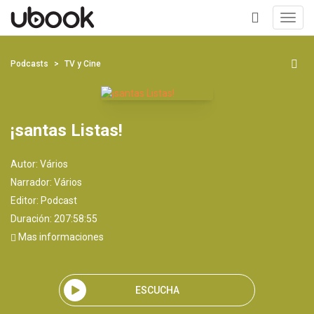
Toggl
navig
+
Podcasts
TV y Cine
¡santas Listas!
Autor:
Vários
Narrador:
Vários
Editor:
Podcast
Duración: 207:58:55
Mas informaciones
ESCUCHA