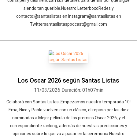
con la peli y desmenuzan sus detalles para definir por qué sigue
siendo tan querible.⁠⁠⁠⁠⁠⁠⁠⁠⁠⁠⁠⁠⁠⁠⁠⁠⁠⁠⁠⁠⁠⁠⁠⁠⁠⁠⁠Nuestro Letterboxd⁠⁠⁠⁠⁠⁠⁠⁠⁠⁠⁠⁠⁠⁠⁠⁠⁠⁠⁠⁠⁠⁠⁠⁠⁠⁠⁠⁠⁠⁠⁠⁠⁠⁠⁠⁠⁠⁠Redes y
contacto:⁠⁠⁠⁠⁠⁠⁠⁠⁠⁠⁠⁠⁠⁠⁠⁠⁠⁠⁠⁠⁠⁠⁠⁠⁠⁠⁠⁠⁠⁠⁠⁠⁠⁠⁠⁠⁠⁠@santaslistas⁠⁠⁠⁠⁠⁠⁠⁠⁠⁠⁠⁠⁠⁠⁠⁠⁠⁠⁠⁠⁠⁠⁠⁠⁠⁠⁠⁠⁠⁠⁠⁠⁠⁠⁠⁠⁠⁠ en Instagram⁠⁠⁠⁠⁠⁠⁠⁠⁠⁠⁠⁠⁠⁠⁠⁠⁠⁠⁠⁠⁠⁠⁠⁠⁠⁠⁠⁠⁠⁠⁠⁠⁠⁠⁠⁠⁠⁠@santaslistas⁠⁠⁠⁠⁠⁠⁠⁠⁠⁠⁠⁠⁠⁠⁠⁠⁠⁠ en
Twitter⁠⁠⁠⁠⁠⁠⁠⁠⁠⁠⁠⁠⁠⁠⁠⁠⁠⁠⁠⁠⁠⁠⁠⁠⁠⁠⁠⁠⁠⁠⁠⁠⁠⁠⁠⁠⁠⁠santaslistaspodcast@gmail.com⁠
Los Oscar 2026 según Santas Listas
11/03/2026
Duración: 01h07min
⁠⁠Colaborá con Santas Listas⁠⁠⁠⁠⁠⁠⁠⁠⁠⁠⁠⁠ ⁠¡Empezamos nuestra temporada 10!
Ema, Nico y Pablo vuelven con un clásico, el repaso por las diez
nominadas a Mejor película de los premios Oscar 2026, y el
correspondiente ranking, además de nuestras predicciones y
opiniones sobre lo que va a pasar en la ceremonia.⁠⁠⁠⁠⁠⁠⁠⁠⁠⁠⁠⁠⁠⁠⁠⁠⁠⁠⁠⁠⁠⁠⁠⁠⁠⁠⁠Nuestro