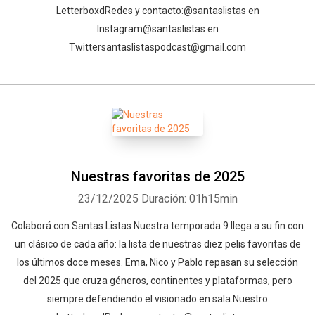
Letterboxd⁠⁠⁠⁠⁠⁠⁠⁠⁠⁠⁠⁠⁠⁠⁠⁠⁠⁠⁠⁠⁠⁠⁠⁠⁠⁠⁠⁠⁠⁠⁠⁠⁠⁠⁠⁠⁠Redes y contacto:⁠⁠⁠⁠⁠⁠⁠⁠⁠⁠⁠⁠⁠⁠⁠⁠⁠⁠⁠⁠⁠⁠⁠⁠⁠⁠⁠⁠⁠⁠⁠⁠⁠⁠⁠⁠⁠@santaslistas⁠⁠⁠⁠⁠⁠⁠⁠⁠⁠⁠⁠⁠⁠⁠⁠⁠⁠⁠⁠⁠⁠⁠⁠⁠⁠⁠⁠⁠⁠⁠⁠⁠⁠⁠⁠⁠ en
Instagram⁠⁠⁠⁠⁠⁠⁠⁠⁠⁠⁠⁠⁠⁠⁠⁠⁠⁠⁠⁠⁠⁠⁠⁠⁠⁠⁠⁠⁠⁠⁠⁠⁠⁠⁠⁠⁠@santaslistas⁠⁠⁠⁠⁠⁠⁠⁠⁠⁠⁠⁠⁠⁠⁠⁠⁠ en
Twitter⁠⁠⁠⁠⁠⁠⁠⁠⁠⁠⁠⁠⁠⁠⁠⁠⁠⁠⁠⁠⁠⁠⁠⁠⁠⁠⁠⁠⁠⁠⁠⁠⁠⁠⁠⁠⁠santaslistaspodcast@gmail.com⁠
Nuestras favoritas de 2025
23/12/2025
Duración: 01h15min
⁠Colaborá con Santas Listas⁠⁠⁠⁠⁠⁠⁠⁠⁠⁠⁠⁠ ⁠Nuestra temporada 9 llega a su fin con
un clásico de cada año: la lista de nuestras diez pelis favoritas de
los últimos doce meses. Ema, Nico y Pablo repasan su selección
del 2025 que cruza géneros, continentes y plataformas, pero
siempre defendiendo el visionado en sala.⁠⁠⁠⁠⁠⁠⁠⁠⁠⁠⁠⁠⁠⁠⁠⁠⁠⁠⁠⁠⁠⁠⁠⁠⁠⁠⁠Nuestro