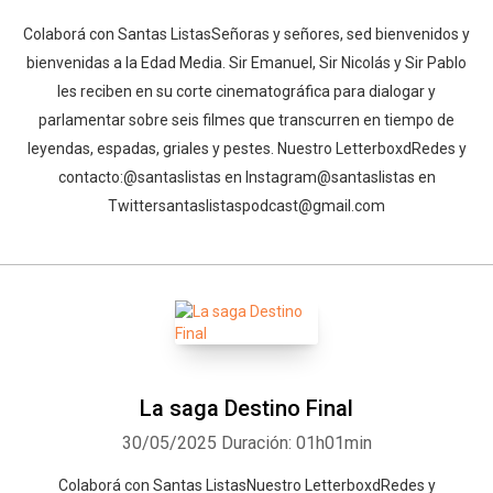
⁠Colaborá con Santas Listas⁠⁠⁠⁠⁠⁠⁠⁠⁠⁠Señoras y señores, sed bienvenidos y
bienvenidas a la Edad Media. Sir Emanuel, Sir Nicolás y Sir Pablo
les reciben en su corte cinematográfica para dialogar y
parlamentar sobre seis filmes que transcurren en tiempo de
leyendas, espadas, griales y pestes. ⁠⁠⁠⁠⁠⁠⁠⁠⁠⁠⁠⁠⁠⁠⁠⁠⁠⁠⁠⁠⁠⁠⁠⁠⁠Nuestro Letterboxd⁠⁠⁠⁠⁠⁠⁠⁠⁠⁠⁠⁠⁠⁠⁠⁠⁠⁠⁠⁠⁠⁠⁠⁠⁠⁠⁠⁠⁠⁠Redes y
contacto:⁠⁠⁠⁠⁠⁠⁠⁠⁠⁠⁠⁠⁠⁠⁠⁠⁠⁠⁠⁠⁠⁠⁠⁠⁠⁠⁠⁠⁠⁠@santaslistas⁠⁠⁠⁠⁠⁠⁠⁠⁠⁠⁠⁠⁠⁠⁠⁠⁠⁠⁠⁠⁠⁠⁠⁠⁠⁠⁠⁠⁠⁠ en Instagram⁠⁠⁠⁠⁠⁠⁠⁠⁠⁠⁠⁠⁠⁠⁠⁠⁠⁠⁠⁠⁠⁠⁠⁠⁠⁠⁠⁠⁠⁠@santaslistas⁠⁠⁠⁠⁠⁠⁠⁠⁠⁠ en
Twitter⁠⁠⁠⁠⁠⁠⁠⁠⁠⁠⁠⁠⁠⁠⁠⁠⁠⁠⁠⁠⁠⁠⁠⁠⁠⁠⁠⁠⁠⁠santaslistaspodcast@gmail.com⁠
La saga Destino Final
30/05/2025
Duración: 01h01min
Colaborá con Santas Listas⁠⁠⁠⁠⁠⁠⁠⁠⁠⁠⁠⁠⁠⁠⁠⁠⁠⁠⁠⁠⁠⁠⁠⁠⁠⁠⁠⁠⁠⁠⁠⁠⁠⁠⁠Nuestro Letterboxd⁠⁠⁠⁠⁠⁠⁠⁠⁠⁠⁠⁠⁠⁠⁠⁠⁠⁠⁠⁠⁠⁠⁠⁠⁠⁠⁠⁠⁠Redes y