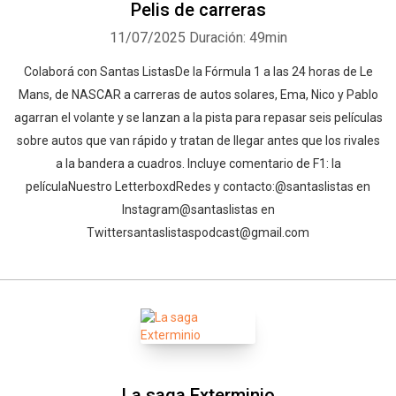
Pelis de carreras
11/07/2025
Duración: 49min
Colaborá con Santas Listas⁠⁠⁠⁠⁠⁠⁠⁠⁠⁠⁠De la Fórmula 1 a las 24 horas de Le
Mans, de NASCAR a carreras de autos solares, Ema, Nico y Pablo
agarran el volante y se lanzan a la pista para repasar seis películas
sobre autos que van rápido y tratan de llegar antes que los rivales
a la bandera a cuadros. Incluye comentario de F1: la
película⁠⁠⁠⁠⁠⁠⁠⁠⁠⁠⁠⁠⁠⁠⁠⁠⁠⁠⁠⁠⁠⁠⁠⁠⁠⁠Nuestro Letterboxd⁠⁠⁠⁠⁠⁠⁠⁠⁠⁠⁠⁠⁠⁠⁠⁠⁠⁠⁠⁠⁠⁠⁠⁠⁠⁠⁠⁠⁠⁠⁠⁠Redes y contacto:⁠⁠⁠⁠⁠⁠⁠⁠⁠⁠⁠⁠⁠⁠⁠⁠⁠⁠⁠⁠⁠⁠⁠⁠⁠⁠⁠⁠⁠⁠⁠⁠@santaslistas⁠⁠⁠⁠⁠⁠⁠⁠⁠⁠⁠⁠⁠⁠⁠⁠⁠⁠⁠⁠⁠⁠⁠⁠⁠⁠⁠⁠⁠⁠⁠⁠ en
Instagram⁠⁠⁠⁠⁠⁠⁠⁠⁠⁠⁠⁠⁠⁠⁠⁠⁠⁠⁠⁠⁠⁠⁠⁠⁠⁠⁠⁠⁠⁠⁠⁠@santaslistas⁠⁠⁠⁠⁠⁠⁠⁠⁠⁠⁠⁠ en
Twitter⁠⁠⁠⁠⁠⁠⁠⁠⁠⁠⁠⁠⁠⁠⁠⁠⁠⁠⁠⁠⁠⁠⁠⁠⁠⁠⁠⁠⁠⁠⁠⁠santaslistaspodcast@gmail.com⁠
La saga Exterminio