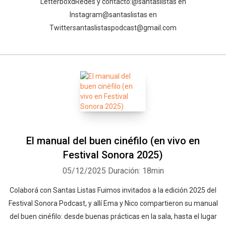
Letterboxd⁠⁠⁠⁠⁠⁠⁠⁠⁠⁠⁠⁠⁠⁠⁠⁠⁠⁠⁠⁠⁠⁠⁠⁠⁠⁠⁠⁠⁠⁠⁠⁠⁠⁠⁠⁠Redes y contacto:⁠⁠⁠⁠⁠⁠⁠⁠⁠⁠⁠⁠⁠⁠⁠⁠⁠⁠⁠⁠⁠⁠⁠⁠⁠⁠⁠⁠⁠⁠⁠⁠⁠⁠⁠⁠@santaslistas⁠⁠⁠⁠⁠⁠⁠⁠⁠⁠⁠⁠⁠⁠⁠⁠⁠⁠⁠⁠⁠⁠⁠⁠⁠⁠⁠⁠⁠⁠⁠⁠⁠⁠⁠⁠ en
Instagram⁠⁠⁠⁠⁠⁠⁠⁠⁠⁠⁠⁠⁠⁠⁠⁠⁠⁠⁠⁠⁠⁠⁠⁠⁠⁠⁠⁠⁠⁠⁠⁠⁠⁠⁠⁠@santaslistas⁠⁠⁠⁠⁠⁠⁠⁠⁠⁠⁠⁠⁠⁠⁠⁠ en
Twitter⁠⁠⁠⁠⁠⁠⁠⁠⁠⁠⁠⁠⁠⁠⁠⁠⁠⁠⁠⁠⁠⁠⁠⁠⁠⁠⁠⁠⁠⁠⁠⁠⁠⁠⁠⁠santaslistaspodcast@gmail.com⁠
El manual del buen cinéfilo (en vivo en
Festival Sonora 2025)
05/12/2025
Duración: 18min
Colaborá con Santas Listas⁠⁠⁠⁠⁠⁠⁠⁠⁠⁠⁠⁠ ⁠Fuimos invitados a la edición 2025 del
Festival Sonora Podcast, y allí Ema y Nico compartieron su manual
del buen cinéfilo: desde buenas prácticas en la sala, hasta el lugar