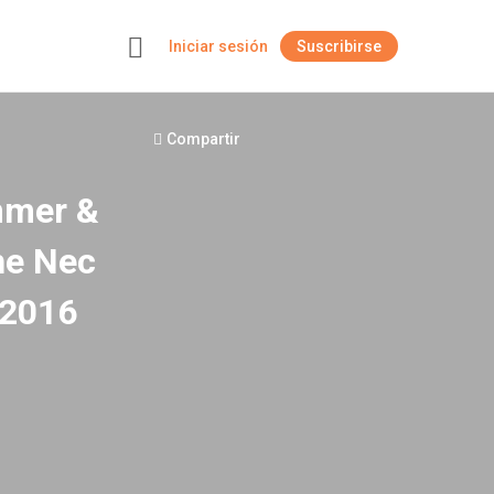
Iniciar sesión
Suscribirse
+
Compartir
mmer &
he Nec
 2016