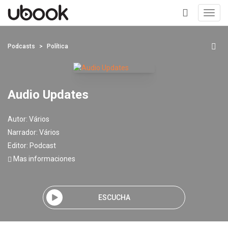
Toggl
navig
+
Podcasts
Política
Audio Updates
Autor:
Vários
Narrador:
Vários
Editor:
Podcast
Mas informaciones
ESCUCHA