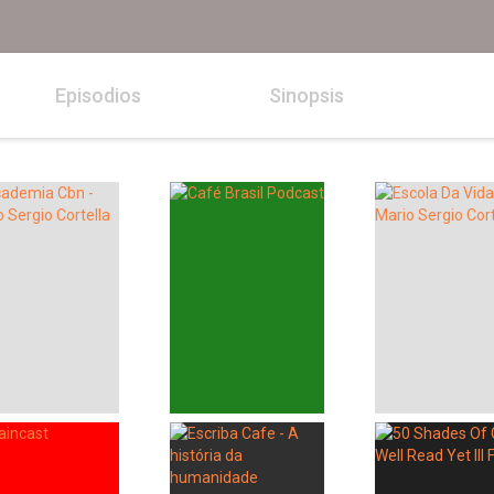
Episodios
Sinopsis