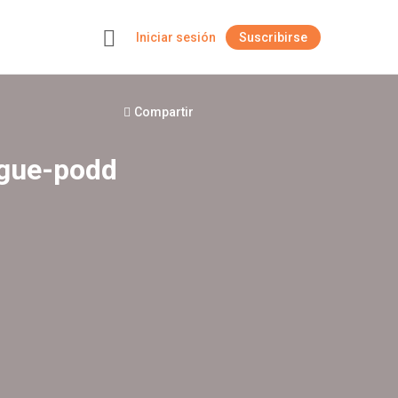
Iniciar sesión
Suscribirse
+
Compartir
ague-podd