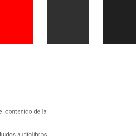
Whatsapp
Facebook
Twitter
E-mail
el contenido de la
luidos audiolibros,