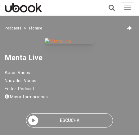
Toggl
navig
+
Podcasts
Técnico
Menta Live
Autor:
Vários
Narrador:
Vários
Editor:
Podcast
Mas informaciones
ESCUCHA