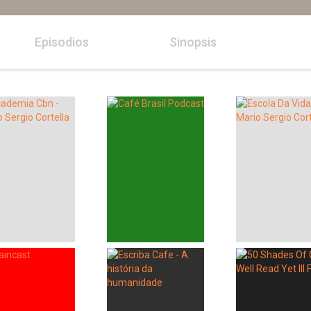
Episodios
Sinopsis