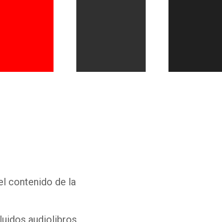
Whatsapp
Facebook
Twitter
E-mail
el contenido de la
luidos audiolibros,