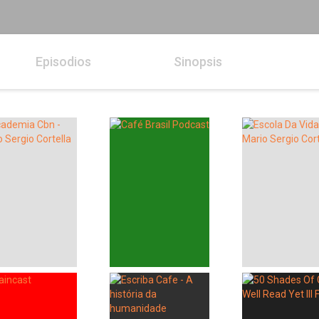
Episodios
Sinopsis