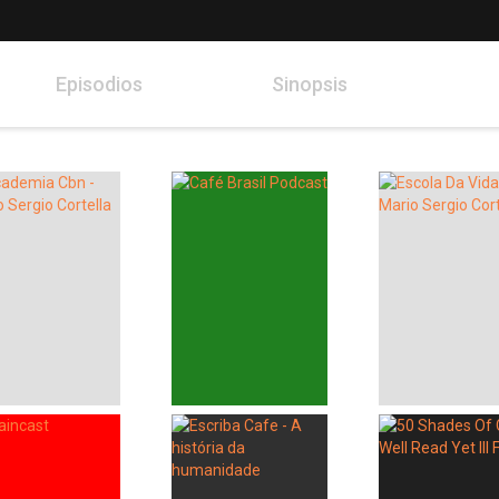
Episodios
Sinopsis