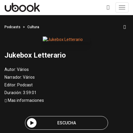
Toggl
navig
+
Podcasts
Cultura
Jukebox Letterario
Autor:
Vários
Narrador:
Vários
Editor:
Podcast
Duración: 3:59:01
Mas informaciones
ESCUCHA